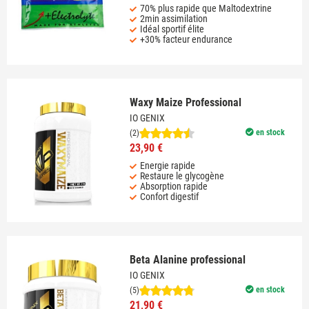
70% plus rapide que Maltodextrine
2min assimilation
Idéal sportif élite
+30% facteur endurance
Waxy Maize Professional
IO GENIX
en stock
(2)
23,90 €
Energie rapide
Restaure le glycogène
Absorption rapide
Confort digestif
Beta Alanine professional
IO GENIX
en stock
(5)
21,90 €