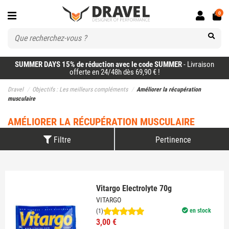
0
SUMMER DAYS 15% de réduction avec le code SUMMER
- Livraison
offerte en 24/48h dès 69,90 € !
Dravel
Objectifs : Les meilleurs compléments
Améliorer la récupération
musculaire
AMÉLIORER LA RÉCUPÉRATION MUSCULAIRE
Filtre
Pertinence
Vitargo Electrolyte 70g
VITARGO
en stock
(1)
3,00 €