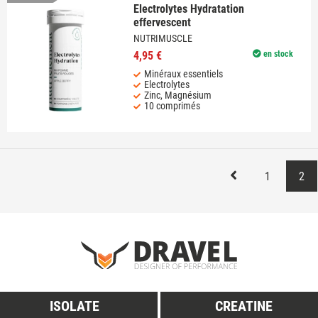
Electrolytes Hydratation
effervescent
NUTRIMUSCLE
4,95 €
en stock
Minéraux essentiels
Electrolytes
Zinc, Magnésium
10 comprimés
1
2
ISOLATE
CREATINE