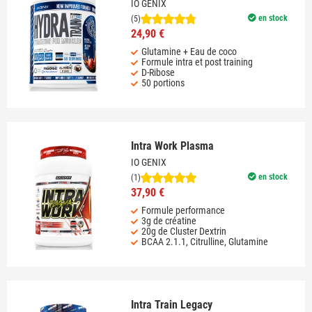
IO GENIX
en stock
(5)
24,90 €
Glutamine + Eau de coco
Formule intra et post training
D-Ribose
50 portions
Intra Work Plasma
IO GENIX
en stock
(1)
37,90 €
Formule performance
3g de créatine
20g de Cluster Dextrin
BCAA 2.1.1, Citrulline, Glutamine
Intra Train Legacy