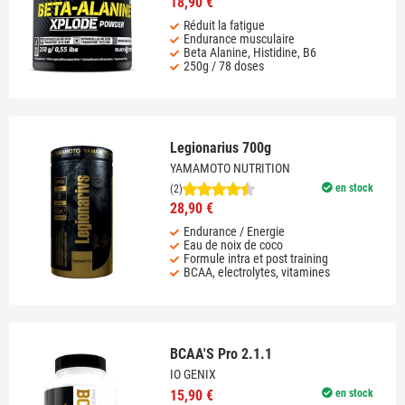
18,90 €
Réduit la fatigue
Endurance musculaire
Beta Alanine, Histidine, B6
250g / 78 doses
Legionarius 700g
YAMAMOTO NUTRITION
en stock
(2)
28,90 €
Endurance / Energie
Eau de noix de coco
Formule intra et post training
BCAA, electrolytes, vitamines
BCAA'S Pro 2.1.1
IO GENIX
15,90 €
en stock