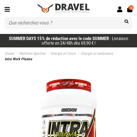
0
SUMMER DAYS 15% de réduction avec le code SUMMER
- Livraison
offerte en 24/48h dès 69,90 € !
Dravel
Nutrition Sportive
Energie et Force
Energie et endurance
Intra Work Plasma