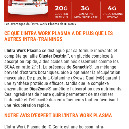
Les avantages de l'Intra Work Plasma de IO.Genix
CE QUE L'INTRA WORK PLASMA A DE PLUS QUE LES
AUTRES INTRA-TRAININGS
L’
Intra Work Plasma
se distingue par sa formule innovante et
complète qui allie
Cluster Dextrin™
, un glucide complexe à
absorption rapide, à des acides aminés essentiels comme les
BCAA en ratio 2:1:1. La présence de
Senactiv®
, un mélange
breveté d’extraits botaniques, aide à optimiser la récupération
musculaire. De plus, la L-Glutamine (Kyowa Quality®) garantit
une synthèse protéique efficace, tandis que le complexe
enzymatique
DigeZyme®
améliore l’absorption des nutriments.
Ces ingrédients de haute qualité permettent de maximiser
l’intensité et l’efficacité des entraînements tout en favorisant
une récupération rapide.
NOTRE AVIS D'EXPERT SUR L'INTRA WORK PLASMA
L’Intra Work Plasma de IO.Genix est une boisson intra-