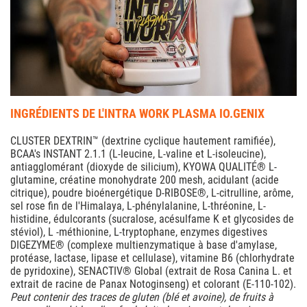
INGRÉDIENTS DE L'INTRA WORK PLASMA IO.GENIX
CLUSTER DEXTRIN™ (dextrine cyclique hautement ramifiée),
BCAA's INSTANT 2.1.1 (L-leucine, L-valine et L-isoleucine),
antiagglomérant (dioxyde de silicium), KYOWA QUALITÉ® L-
glutamine, créatine monohydrate 200 mesh, acidulant (acide
citrique), poudre bioénergétique D-RIBOSE®, L-citrulline, arôme,
sel rose fin de l'Himalaya, L-phénylalanine, L-thréonine, L-
histidine, édulcorants (sucralose, acésulfame K et glycosides de
stéviol), L -méthionine, L-tryptophane, enzymes digestives
DIGEZYME® (complexe multienzymatique à base d'amylase,
protéase, lactase, lipase et cellulase), vitamine B6 (chlorhydrate
de pyridoxine), SENACTIV® Global (extrait de Rosa Canina L. et
extrait de racine de Panax Notoginseng) et colorant (E-110-102).
Peut contenir des traces de gluten (blé et avoine), de fruits à