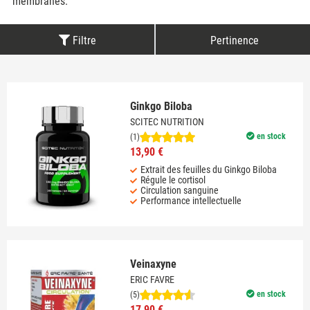
membranes.
Filtre
Pertinence
Ginkgo Biloba
SCITEC NUTRITION
en stock
(1)
13,90 €
Extrait des feuilles du Ginkgo Biloba
Régule le cortisol
Circulation sanguine
Performance intellectuelle
Veinaxyne
ERIC FAVRE
en stock
(5)
17,90 €