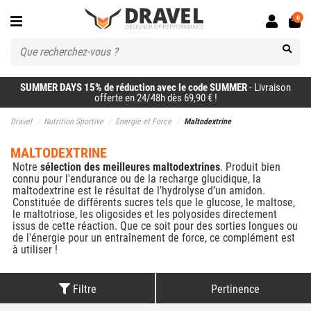
0
SUMMER DAYS 15% de réduction avec le code SUMMER
- Livraison
offerte en 24/48h dès 69,90 € !
Dravel
Nutrition Sportive
Energie et Force
Maltodextrine
MALTODEXTRINE
Notre
sélection des meilleures maltodextrines
. Produit bien
connu pour l'endurance ou de la recharge glucidique, la
maltodextrine est le résultat de l’hydrolyse d’un amidon.
Constituée de différents sucres tels que le glucose, le maltose,
le maltotriose, les oligosides et les polyosides directement
issus de cette réaction. Que ce soit pour des sorties longues ou
de l'énergie pour un entraînement de force, ce complément est
à utiliser !
Filtre
Pertinence