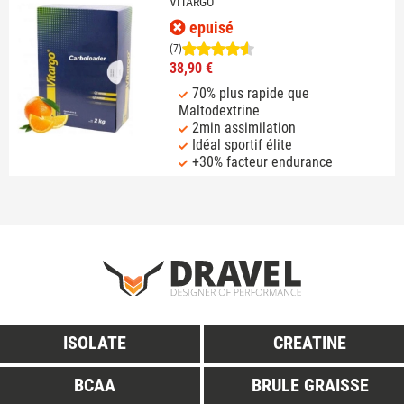
VITARGO
epuisé
(7)
38,90 €
70% plus rapide que
Maltodextrine
2min assimilation
Idéal sportif élite
+30% facteur endurance
ISOLATE
CREATINE
BCAA
BRULE GRAISSE