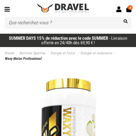
0
SUMMER DAYS 15% de réduction avec le code SUMMER
- Livraison
offerte en 24/48h dès 69,90 € !
Dravel
Nutrition Sportive
Energie et Force
Energie et endurance
Waxy Maize Professional