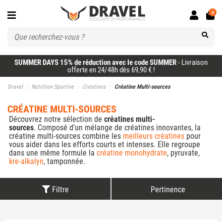
0
SUMMER DAYS 15% de réduction avec le code SUMMER
- Livraison
offerte en 24/48h dès 69,90 € !
Dravel
Nutrition Sportive
Créatines
Créatine Multi-sources
CRÉATINE MULTI-SOURCES
Découvrez notre sélection de
créatines multi-
sources
. Composé d'un mélange de créatines innovantes, la
créatine multi-sources combine les
meilleurs créatines
pour
vous aider dans les efforts courts et intenses. Elle regroupe
dans une même formule la
créatine monohydrate
, pyruvate,
kre-alkalyn
, tamponnée.
Filtre
Pertinence