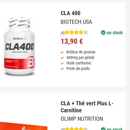
CLA 400
BIOTECH USA
en stock
(5)
13,90 €
Brûleur de graisse
400mg par gélule
Huile carthame
Perte de poids
CLA + Thé vert Plus L-
Carnitine
OLIMP NUTRITION
en stock
(3)