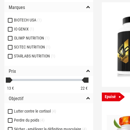
Marques
BIOTECH USA
1
IO GENIX
1
OLIMP NUTRITION
1
SCITEC NUTRITION
1
STARLABS NUTRITION
1
Prix
13
€
22
€
Epuisé
Objectif
Lutter contre le cortisol
4
Perdre du poids
4
Sécher - améliorer la définition musculaire
4