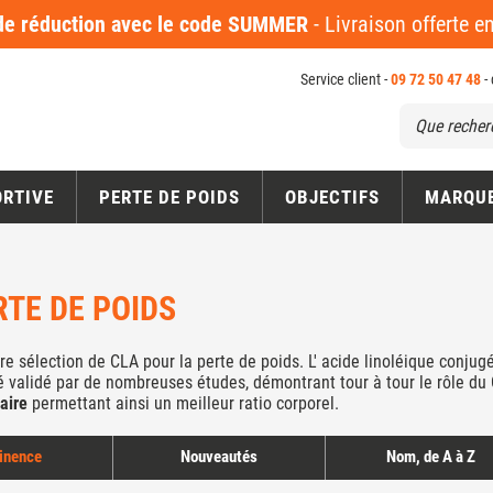
 réduction avec le code SUMMER
- Livraison offerte 
Service client -
09 72 50 47 48
-
ORTIVE
PERTE DE POIDS
OBJECTIFS
MARQU
RTE DE POIDS
e sélection de CLA pour la perte de poids. L' acide linoléique conjug
é validé par de nombreuses études, démontrant tour à tour le rôle du
aire
permettant ainsi un meilleur ratio corporel.
inence
Nouveautés
Nom, de A à Z