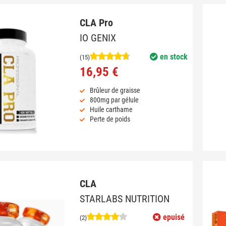
CLA Pro
IO GENIX
en stock
(15)
16,95 €
Brûleur de graisse
800mg par gélule
Huile carthame
Perte de poids
CLA
STARLABS NUTRITION
epuisé
(2)