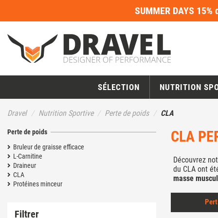
SUMMER DAYS 15% de
SÉLECTION
NUTRITION SP
Dravel
Nutrition Sportive
Perte de poids
CLA
Perte de poids
CLA PE
Bruleur de graisse efficace
L-Carnitine
Découvrez notr
Draineur
du CLA ont ét
CLA
masse muscul
Protéines minceur
Pert
Filtrer