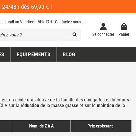
en 24/48h dès 69,90 € !
 du Lundi au Vendredi - 9H/ 17H -
Contactez nous
Se connecter
Panier
ES
EQUIPEMENTS
BLOG
é est un acide gras dérivé de la famille des oméga 6. Les bienfaits
 CLA sur la
réduction de la masse grasse
et sur le
maintien de la
Nom, de Z à A
Prix croissant