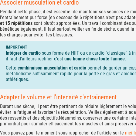
Associer musculation et cardio
Pendant cette phase, il est essentiel de maintenir ses séances de mu
l'entraînement pur force (en dessous de 6 répétitions n'est pas adap
et 15 répétitions
sont plutôt appropriées. Un travail combinant des sup
bénéfique également. Il faut surtout veiller en fin de sèche, quand la 
les charges pour éviter les blessures.
IMPORTANT
Intégrer du cardio
sous forme de HIIT ou de cardio "classique" à i
il faut d'ailleurs rectifier c'est
une bonne chose toute l'année
.
Cette
combinaison musculation et cardio
permet de garder un cœu
métabolisme suffisamment rapide pour la perte de gras et amélio
athlétiques.
Adapter le volume et l'intensité d'entraînement
Durant une sèche, il peut être pertinent de réduire légèrement le vo
éviter la fatigue et favoriser la récupération. Veillez également à ad
des ressentis et des objectifs.Néanmoins, conserver une certaine int
primordial pour stimuler efficacement les muscles et ainsi préserver
Vous pouvez pour le moment vous rapprocher de l'article sur le
meill