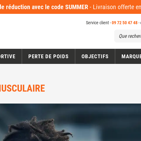
 réduction avec le code SUMMER
- Livraison offerte 
Service client -
09 72 50 47 48
-
ORTIVE
PERTE DE POIDS
OBJECTIFS
MARQU
 MUSCULAIRE