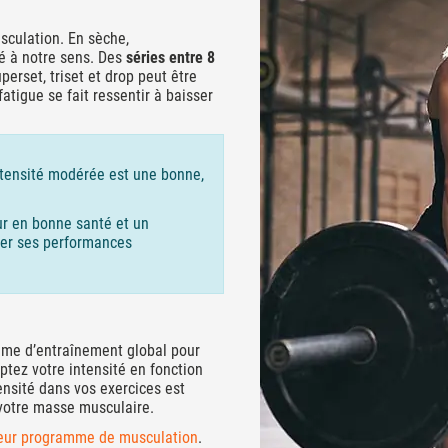
sculation. En sèche,
té à notre sens. Des
séries entre 8
erset, triset et drop peut être
fatigue se fait ressentir à baisser
ntensité modérée est une bonne,
r en bonne santé et un
rer ses performances
lume d’entraînement global pour
aptez votre intensité en fonction
ensité dans vos exercices est
 votre masse musculaire.
eur programme de musculation
.