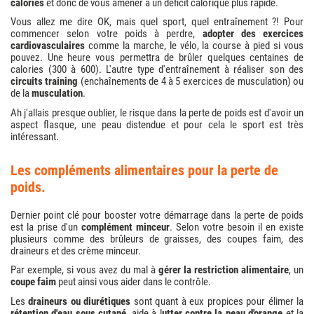
calories
et donc de vous amener à un déficit calorique plus rapide.
Vous allez me dire OK, mais quel sport, quel entraînement ?! Pour
commencer selon votre poids à perdre,
adopter des exercices
cardiovasculaires
comme la marche, le vélo, la course à pied si vous
pouvez. Une heure vous permettra de brûler quelques centaines de
calories (300 à 600). L'autre type d'entraînement à réaliser son des
circuits training
(enchaînements de 4 à 5 exercices de musculation) ou
de la
musculation
.
Ah j'allais presque oublier, le risque dans la perte de poids est d'avoir un
aspect flasque, une peau distendue et pour cela le sport est très
intéressant.
les compléments alimentaires pour la perte de
poids.
Dernier point clé pour booster votre démarrage dans la perte de poids
est la prise d'un
complément minceur
. Selon votre besoin il en existe
plusieurs comme des brûleurs de graisses, des coupes faim, des
draineurs et des crème minceur.
Par exemple, si vous avez du mal à
gérer la restriction alimentaire
, un
coupe faim
peut ainsi vous aider dans le contrôle.
Les
draineurs ou diurétiques
sont quant à eux propices pour élimer la
rétention d'eau sous cutané
, aide à l
utter contre la peau d'orange
et la