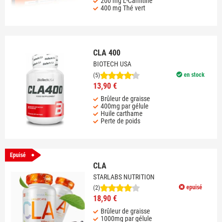
200 mg L-Carnitine
400 mg Thé vert
CLA 400
BIOTECH USA
en stock
(5)
13,90 €
Brûleur de graisse
400mg par gélule
Huile carthame
Perte de poids
Epuisé
CLA
STARLABS NUTRITION
epuisé
(2)
18,90 €
Brûleur de graisse
1000mg par gélule