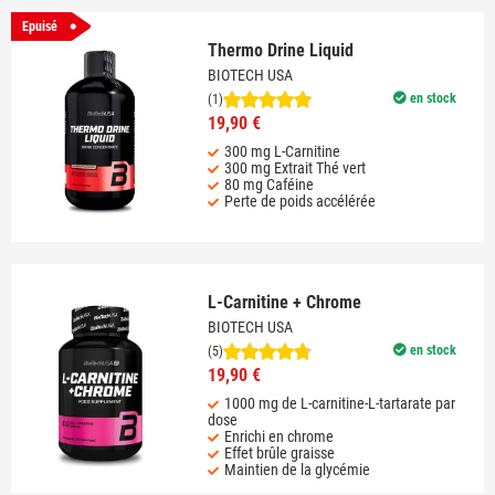
Epuisé
Thermo Drine Liquid
BIOTECH USA
en stock
(1)
19,90 €
300 mg L-Carnitine
300 mg Extrait Thé vert
80 mg Caféine
Perte de poids accélérée
L-Carnitine + Chrome
BIOTECH USA
en stock
(5)
19,90 €
1000 mg de L-carnitine-L-tartarate par
dose
Enrichi en chrome
Effet brûle graisse
Maintien de la glycémie