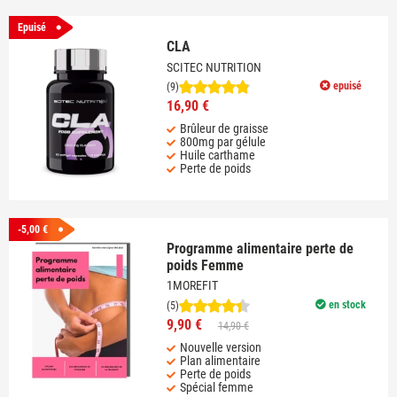
Epuisé
CLA
SCITEC NUTRITION
epuisé
(9)
16,90 €
Brûleur de graisse
800mg par gélule
Huile carthame
Perte de poids
-5,00 €
Programme alimentaire perte de
poids Femme
1MOREFIT
en stock
(5)
9,90 €
14,90 €
Nouvelle version
Plan alimentaire
Perte de poids
Spécial femme