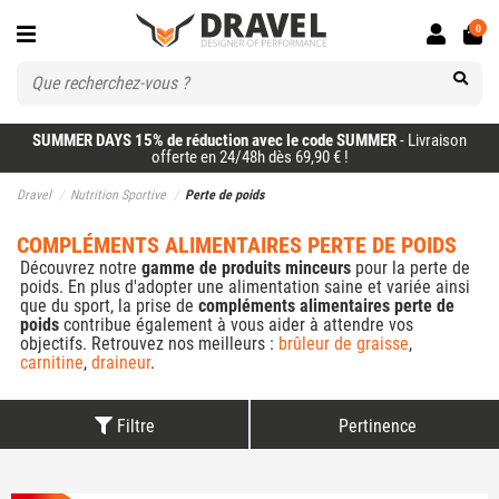
0
SUMMER DAYS 15% de réduction avec le code SUMMER
- Livraison
offerte en 24/48h dès 69,90 € !
Dravel
Nutrition Sportive
Perte de poids
COMPLÉMENTS ALIMENTAIRES PERTE DE POIDS
Découvrez notre
gamme de produits minceurs
pour la perte de
poids.
En plus d'adopter une alimentation saine et variée ainsi
que du sport, la prise de
compléments alimentaires perte de
poids
contribue également à vous aider à attendre vos
objectifs. Retrouvez nos meilleurs :
brûleur de graisse
,
carnitine
,
draineur
.
Filtre
Pertinence