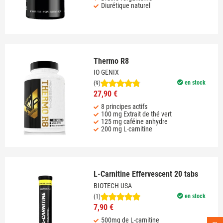
Diurétique naturel
Thermo R8
IO GENIX
en stock
(9)
27,90 €
8 principes actifs
100 mg Extrait de thé vert
125 mg caféine anhydre
200 mg L-carnitine
L-Carnitine Effervescent 20 tabs
BIOTECH USA
en stock
(1)
7,90 €
500mg de L-carnitine