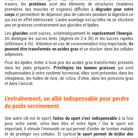
travers, les
protéines
sont des éléments de structures (matières
premières des muscles et organes) difficiles à
dégrader pour votre
corps
et permettent de dépenser plus de calories pendant la digestion ce
qui est en effet intéressant. L'autre avantage est qu'elles ne se stockent
pas en graisses contrairement aux glucides et lipides.
Les
glucides
sont sucres, schématiquement ils
représentent l'énergie
.
On distingue les sucres lents (digérés en 2 à 3h) et les sucres rapides
(inférieurs à 1h). Attention en cas de consommation trop importante,
ils
peuvent être transformés en acides gras
et se stocker dans les cellules
adipeuses.
Pour les lipides, éviter à tous prix les acides gras transformés présents
dans les plats préparés.
Privilégiez les bonnes graisses
qui sont
indispensables à votre système hormonal, elles sont présentes dans les
oléagineux, les huiles de noix, de colza, d'olive, dans les poissons gras
et dans l'avocat.
l'entraînement, un allié indispensable pour perdre
du poids sereinement
Une autre clé est le sport,
faites du sport c'est indispensable
à la fois
pour votre santé, votre bien être et votre ligne ! Oui le sport est
important, il stimule l'immunité ce qui permet d'éviter de tomber malade
et de protéger vos cellules. Et surtout
le sport permet de brûler des