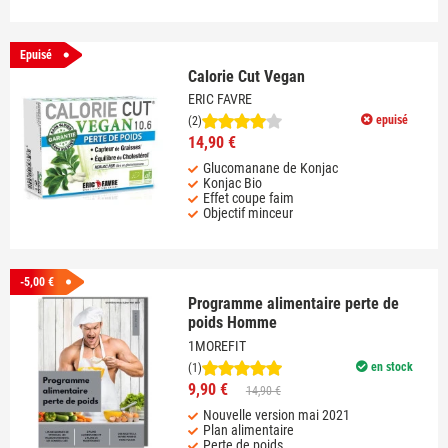
Epuisé
Calorie Cut Vegan
ERIC FAVRE
epuisé
(2)
14,90 €
Glucomanane de Konjac
Konjac Bio
Effet coupe faim
Objectif minceur
-5,00 €
Programme alimentaire perte de
poids Homme
1MOREFIT
en stock
(1)
9,90 €
14,90 €
Nouvelle version mai 2021
Plan alimentaire
Perte de poids