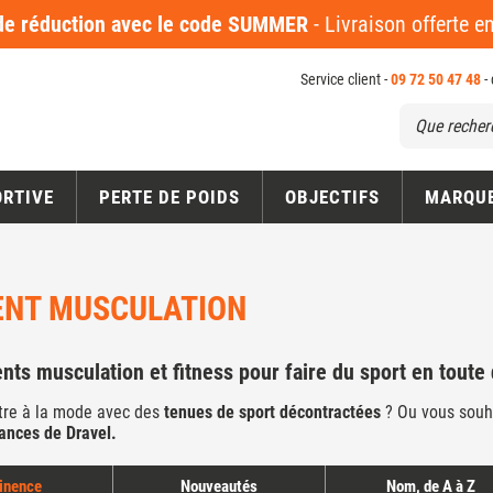
 réduction avec le code SUMMER
- Livraison offerte 
Service client -
09 72 50 47 48
-
ORTIVE
PERTE DE POIDS
OBJECTIFS
MARQU
NT MUSCULATION
ts musculation et fitness pour faire du sport en toute
tre à la mode avec des
tenues de sport décontractées
? Ou vous souh
dances de Dravel.
inence
Nouveautés
Nom, de A à Z