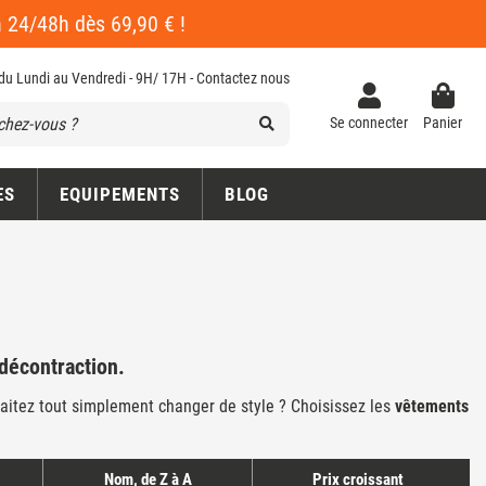
en 24/48h dès 69,90 € !
 du Lundi au Vendredi - 9H/ 17H -
Contactez nous
Se connecter
Panier
ES
EQUIPEMENTS
BLOG
 décontraction.
aitez tout simplement changer de style ? Choisissez les
vêtements
Nom, de Z à A
Prix croissant