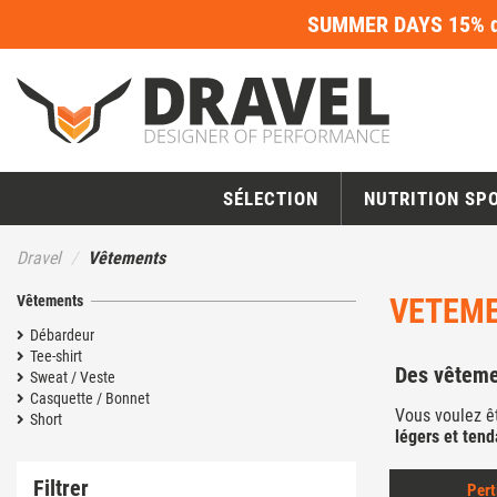
SUMMER DAYS 15% de
SÉLECTION
NUTRITION SP
Dravel
Vêtements
Vêtements
VETEME
Débardeur
Tee-shirt
Des vêtemen
Sweat / Veste
Casquette / Bonnet
Vous voulez ê
Short
légers et ten
Filtrer
Pert