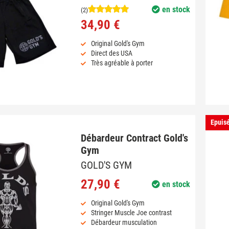
en stock
(2)
34,90 €
Original Gold's Gym
Direct des USA
Très agréable à porter
Epuis
Débardeur Contract Gold's
Gym
GOLD'S GYM
27,90 €
en stock
Original Gold's Gym
Stringer Muscle Joe contrast
Débardeur musculation