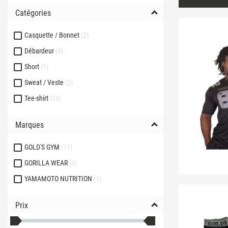
Catégories
Casquette / Bonnet
2
Débardeur
4
Short
1
Sweat / Veste
2
Tee-shirt
10
Marques
GOLD'S GYM
11
GORILLA WEAR
4
YAMAMOTO NUTRITION
1
Prix