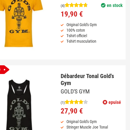
en stock
(4)
19,90 €
Original Gold's Gym
100% coton
T-shirt officiel
T-shirt musculation
é
Débardeur Tonal Gold's
Gym
GOLD'S GYM
epuisé
(1)
27,90 €
Original Gold's Gym
Stringer Muscle Joe Tonal