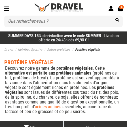
0
SUMMER DAYS 15% de réduction avec le code SUMMER
- Livraison
offerte en 24/48h dès 69,90 € !
Dravel
Nutrition Sportive
Autres protéines
Protéine végétale
PROTÉINE VÉGÉTALE
Découvrez notre gamme de
protéines végétales
. Cette
alternative est parfaite aux protéines animales
(protéines de
lait, protéines de bœuf). La protéine est souvent apparentée à
la viande dans l'alimentation mais les aliments d'origine
végétale sont également riches en protéines. Les
protéines
végétales
sont issues de différentes sources : du riz, des pois,
de la spiruline, du chanvre, de soja, elles offrent de nombreux
avantages comme une qualité de digestion exceptionnelle, un
très bon profil d'
acides aminés
essentiels, aucune trace de
lactose et peu de graisses et de peu sucres.