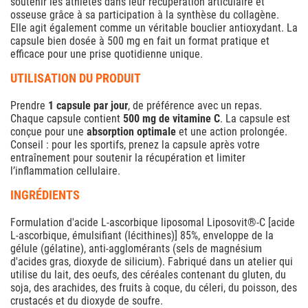
soutenir les athlètes dans leur récupération articulaire et
osseuse grâce à sa participation à la synthèse du collagène.
Elle agit également comme un véritable bouclier antioxydant. La
capsule bien dosée à 500 mg en fait un format pratique et
efficace pour une prise quotidienne unique.
UTILISATION DU PRODUIT
Prendre
1 capsule par jour
, de préférence avec un repas.
Chaque capsule contient
500 mg de vitamine C
. La capsule est
conçue pour une
absorption optimale
et une action prolongée.
Conseil : pour les sportifs, prenez la capsule après votre
entraînement pour soutenir la récupération et limiter
l’inflammation cellulaire.
INGRÉDIENTS
Formulation d'acide L-ascorbique liposomal Liposovit®-C [acide
L-ascorbique, émulsifiant (lécithines)] 85%, enveloppe de la
gélule (gélatine), anti-agglomérants (sels de magnésium
d'acides gras, dioxyde de silicium). Fabriqué dans un atelier qui
utilise du lait, des oeufs, des céréales contenant du gluten, du
soja, des arachides, des fruits à coque, du céleri, du poisson, des
crustacés et du dioxyde de soufre.