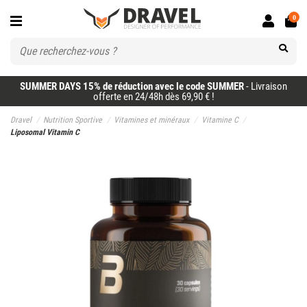
0
SUMMER DAYS 15% de réduction avec le code SUMMER
- Livraison
offerte en 24/48h dès 69,90 € !
Dravel
Nutrition Sportive
Vitamines et minéraux
Vitamine C
Liposomal Vitamin C