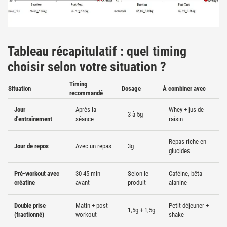
Tableau récapitulatif : quel timing
choisir selon votre situation ?
Timing
Situation
Dosage
À combiner avec
recommandé
Jour
Après la
Whey + jus de
3 à 5g
d'entraînement
séance
raisin
Repas riche en
Jour de repos
Avec un repas
3g
glucides
Pré-workout avec
30-45 min
Selon le
Caféine, bêta-
créatine
avant
produit
alanine
Double prise
Matin + post-
Petit-déjeuner +
1,5g + 1,5g
(fractionné)
workout
shake