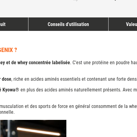
uit
Conseils d'utilisation
Valeu
ENIX ?
hey et de whey concentrée labelisée
. C'est une protéine en poudre ha
r dose
, riche en acides aminés essentiels et contenant une forte den
té Kyowa®
en plus des acides aminés naturellement présents. Avec moi
e musculation et des sports de force en général consomment de la whe
onnelle.