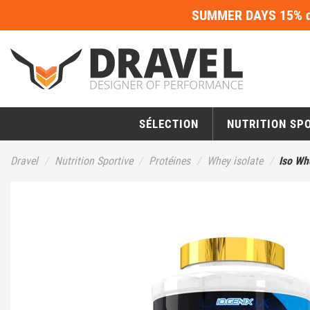
SUMMER DAYS 15% de
SÉLECTION
NUTRITION SP
Dravel
Nutrition Sportive
Protéines
Whey isolate
Iso Wh