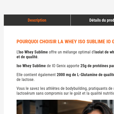
Description
Détails du prod
POURQUOI CHOISIR LA WHEY ISO SUBLIME IO G
L'
Iso Whey Sublime
offre un mélange optimal d'
isolat de w
et de qualité
.
Iso Whey Sublime
de
IO Genix
apporte
25g de protéines pa
Elle contient également
2000 mg de L-Glutamine de quali
de lactose.
Vous le savez les athlètes de bodybuilding, pratiquants d
lactosérum sans compromis sur le goût et la qualité nutriti