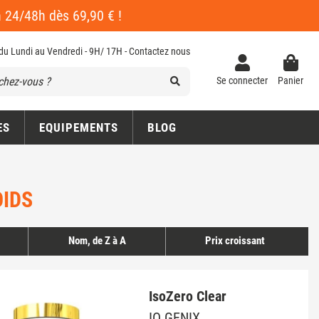
en 24/48h dès 69,90 € !
 du Lundi au Vendredi - 9H/ 17H -
Contactez nous
Se connecter
Panier
ES
EQUIPEMENTS
BLOG
OIDS
Nom, de Z à A
Prix croissant
IsoZero Clear
IO GENIX