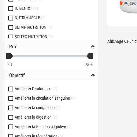
IO GENIX
19
NUTRIMUSCLE
1
OLIMP NUTRITION
5
SCITEC NUTRITION
5
Affichage 61-64 de
Prix
STARLABS NUTRITION
3
YAMAMOTO NUTRITION
3
2
€
75
€
Objectif
Améliorer l'endurance
2
Améliorer la circulation sanguine
2
Améliorer la congestion
1
Améliorer la digestion
2
Améliorer la fonction cognitive
1
Améliorer la récupération
6