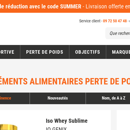
 réduction avec le code SUMMER
- Livraison offerte 
Service client -
09 72 50 47 48
-
ORTIVE
PERTE DE POIDS
OBJECTIFS
MARQU
MENTS ALIMENTAIRES PERTE DE P
inence
Nouveautés
Nom, de A à Z
Iso Whey Sublime
IO GENIX