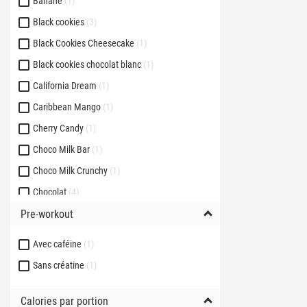
Banane
1
Black cookies
3
Black Cookies Cheesecake
1
Black cookies chocolat blanc
1
California Dream
1
Caribbean Mango
1
Cherry Candy
1
Choco Milk Bar
1
Choco Milk Crunchy
1
Chocolat
4
Pre-workout
Chocolat - Noisette
1
Chocolat Dubaï
2
Avec caféine
1
Chocolate Amazónico (avec Toppings de
3
Lotus)
Sans créatine
1
Chokokrac
3
Calories par portion