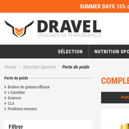
SUMMER DAYS 15% de
SÉLECTION
NUTRITION SP
Dravel
Nutrition Sportive
Perte de poids
Perte de poids
COMPLÉ
Bruleur de graisse efficace
L-Carnitine
Pert
Draineur
CLA
Protéines minceur
Filtrer