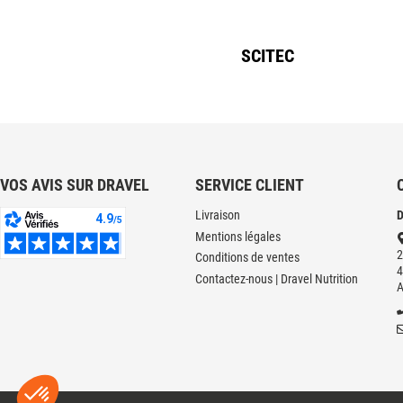
Myrtille
1
Myrtille - Framboise
1
SCITEC
Pamplemousse
1
Pêche abricot
1
Petit Yogurt Fraise Banane
3
Pina colada
1
VOS AVIS SUR DRAVEL
SERVICE CLIENT
Pink Bun
1
Pistachio
4
Livraison
D
Mentions légales
Pomme
1
2
Conditions de ventes
Rochello
1
4
Contactez-nous | Dravel Nutrition
Rocher
3
Salted Caramel
2
Sex on the beach
1
Vanilla Milkshake
3