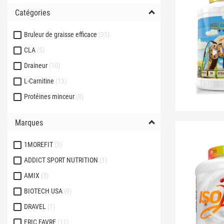
Catégories
Bruleur de graisse efficace
35
CLA
5
Draineur
10
L-Carnitine
13
Protéines minceur
8
Marques
1MOREFIT
3
ADDICT SPORT NUTRITION
1
AMIX
3
BIOTECH USA
9
DRAVEL
1
ERIC FAVRE
11