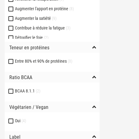
Augmenter l'apport en protéine
8
Augmenter la satiété
9
Contribue à réduire la fatigue
3
Détoxifier le foie
2
Teneur en protéines
Jambes légères
1
Lutter contre la rétention d'eau
5
Entre 80% et 90% de protéines
8
Lutter contre le cortisol
4
Maintenir la masse musculaire
8
Ratio BCAA
Perdre du poids
46
BCAA 8.1.1
2
Prendre de la masse
6
Prendre du muscle
8
Végétarien / Vegan
Protéger le foie
2
Oui
4
Sécher - améliorer la définition
41
musculaire
Label