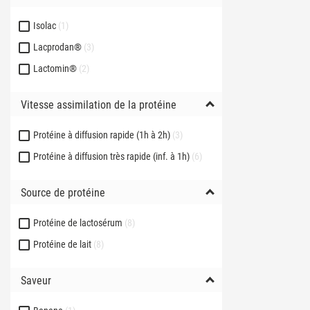
Isolac
1
Lacprodan®
3
Lactomin®
2
Vitesse assimilation de la protéine
Protéine à diffusion rapide (1h à 2h)
3
Protéine à diffusion très rapide (inf. à 1h)
6
Source de protéine
Protéine de lactosérum
8
Protéine de lait
8
Saveur