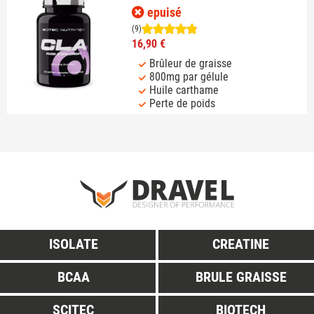
epuisé
(9)
16,90 €
Brûleur de graisse
800mg par gélule
Huile carthame
Perte de poids
ISOLATE
CREATINE
BCAA
BRULE GRAISSE
SCITEC
BIOTECH