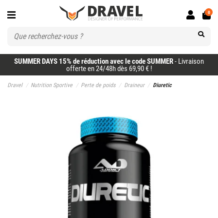
0
SUMMER DAYS 15% de réduction avec le code SUMMER
- Livraison
offerte en 24/48h dès 69,90 € !
Dravel
Nutrition Sportive
Perte de poids
Draineur
Diuretic