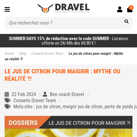
0
SUMMER DAYS 15% de réduction avec le code SUMMER
- Livraison
offerte en 24/48h dès 69,90 € !
Dravel
Blog
Conseils Dravel Team
Le jus de citron pour maigrir : Mythe
ou réalité ?!
LE JUS DE CITRON POUR MAIGRIR : MYTHE OU
RÉALITÉ ?!
22 Feb 2024
Ben coach Dravel
Conseils Dravel Team
Mots-clés : jus de citron, maigrir jus de citron, perte de poids j