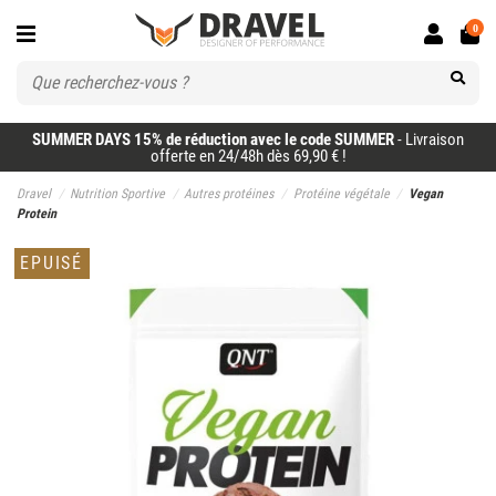
0
SUMMER DAYS 15% de réduction avec le code SUMMER
- Livraison
offerte en 24/48h dès 69,90 € !
Dravel
Nutrition Sportive
Autres protéines
Protéine végétale
Vegan
Protein
EPUISÉ