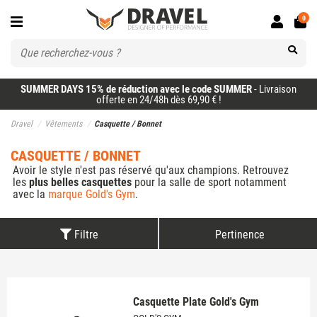
0
SUMMER DAYS 15% de réduction avec le code SUMMER
- Livraison
offerte en 24/48h dès 69,90 € !
Dravel
Vêtements
Casquette / Bonnet
CASQUETTE / BONNET
Avoir le style n'est pas réservé qu'aux champions. Retrouvez
les
plus belles casquettes
pour la salle de sport notamment
avec la
marque Gold's Gym
.
Filtre
Pertinence
Casquette Plate Gold's Gym