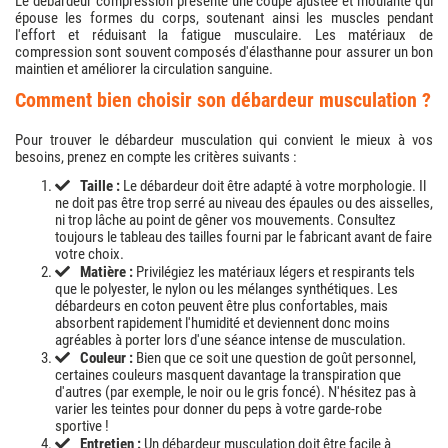
Le débardeur compression présente une coupe ajustée et moulante qui
épouse les formes du corps, soutenant ainsi les muscles pendant
l'effort et réduisant la fatigue musculaire. Les matériaux de
compression sont souvent composés d'élasthanne pour assurer un bon
maintien et améliorer la circulation sanguine.
comment bien choisir son débardeur musculation ?
Pour trouver le débardeur musculation qui convient le mieux à vos
besoins, prenez en compte les critères suivants :
Taille :
Le débardeur doit être adapté à votre morphologie. Il
ne doit pas être trop serré au niveau des épaules ou des aisselles,
ni trop lâche au point de gêner vos mouvements. Consultez
toujours le tableau des tailles fourni par le fabricant avant de faire
votre choix.
Matière :
Privilégiez les matériaux légers et respirants tels
que le polyester, le nylon ou les mélanges synthétiques. Les
débardeurs en coton peuvent être plus confortables, mais
absorbent rapidement l'humidité et deviennent donc moins
agréables à porter lors d'une séance intense de musculation.
Couleur :
Bien que ce soit une question de goût personnel,
certaines couleurs masquent davantage la transpiration que
d'autres (par exemple, le noir ou le gris foncé). N'hésitez pas à
varier les teintes pour donner du peps à votre garde-robe
sportive !
Entretien :
Un débardeur musculation doit être facile à