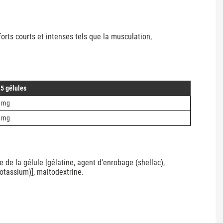
orts courts et intenses tels que la musculation,
 5 gélules
 mg
 mg
e la gélule [gélatine, agent d'enrobage (shellac),
otassium)], maltodextrine.