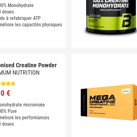
00% Monohydrate
8 doses
de à refabriquer ATP
éliore les capacités phyisques
onised Creatine Powder
MUM NUTRITION
90 €
onohydrate micronisée
00% Pure
méliore les performances
3 doses