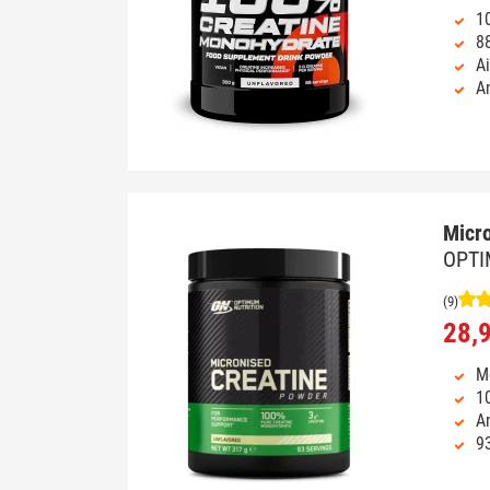
1
8
Ai
Am
Micr
OPTI
(9)
28,
M
1
A
9