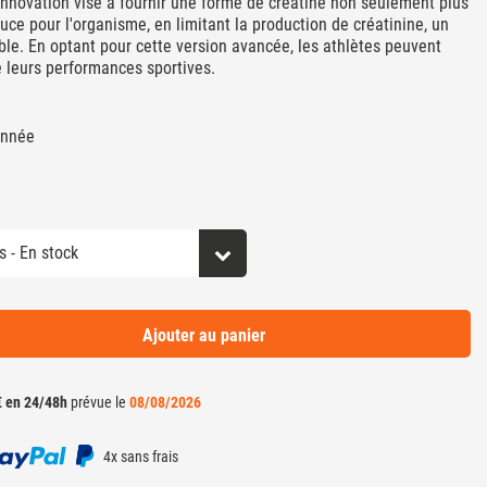
nnovation vise à fournir une forme de créatine non seulement plus
ce pour l'organisme, en limitant la production de créatinine, un
ble. En optant pour cette version avancée, les athlètes peuvent
e leurs performances sportives.
onnée
Ajouter au panier
€ en 24/48h
prévue le
08/08/2026
4x sans frais