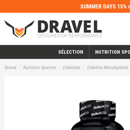
SUMMER DAYS 15% de
SÉLECTION
NUTRITION SP
Dravel
Nutrition Sportive
Créatines
Créatine Monohydrate