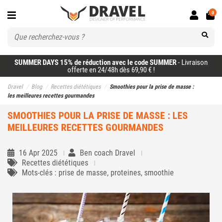
0
SUMMER DAYS 15% de réduction avec le code SUMMER
- Livraison
offerte en 24/48h dès 69,90 € !
Dravel
Blog
Recettes diététiques
Smoothies pour la prise de masse :
les meilleures recettes gourmandes
SMOOTHIES POUR LA PRISE DE MASSE : LES
MEILLEURES RECETTES GOURMANDES
16 Apr 2025
Ben coach Dravel
Recettes diététiques
Mots-clés : prise de masse, proteines, smoothie