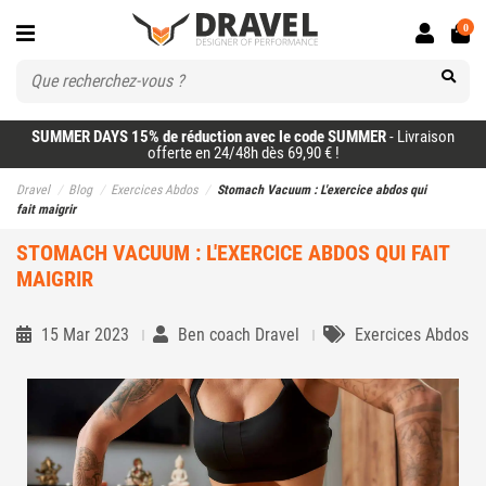
0
SUMMER DAYS 15% de réduction avec le code SUMMER
- Livraison
offerte en 24/48h dès 69,90 € !
Dravel
Blog
Exercices Abdos
Stomach Vacuum : L'exercice abdos qui
fait maigrir
STOMACH VACUUM : L'EXERCICE ABDOS QUI FAIT
MAIGRIR
15 Mar 2023
Ben coach Dravel
Exercices Abdos