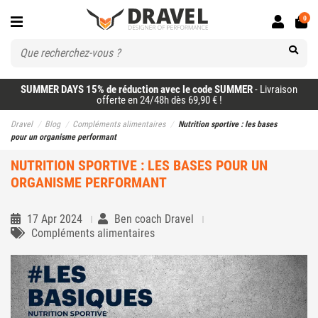
0
SUMMER DAYS 15% de réduction avec le code SUMMER
- Livraison
offerte en 24/48h dès 69,90 € !
Dravel
Blog
Compléments alimentaires
Nutrition sportive : les bases
pour un organisme performant
NUTRITION SPORTIVE : LES BASES POUR UN
ORGANISME PERFORMANT
17 Apr 2024
Ben coach Dravel
Compléments alimentaires