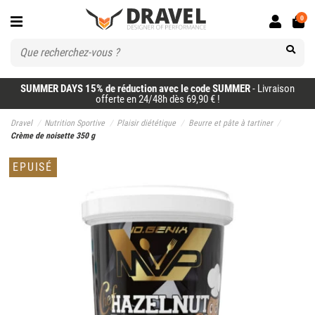
0
SUMMER DAYS 15% de réduction avec le code SUMMER
- Livraison
offerte en 24/48h dès 69,90 € !
Dravel
Nutrition Sportive
Plaisir diététique
Beurre et pâte à tartiner
Crème de noisette 350 g
EPUISÉ