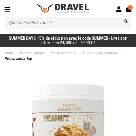
0
SUMMER DAYS 15% de réduction avec le code SUMMER
- Livraison
offerte en 24/48h dès 69,90 € !
Dravel
Nutrition Sportive
Plaisir diététique
Beurre et pâte à tartiner
Peanut butter 1kg