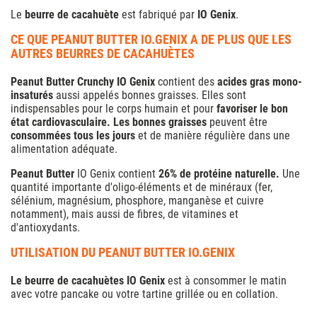
Le
beurre de cacahuète
est fabriqué par
IO Genix
.
CE QUE PEANUT BUTTER IO.GENIX A DE PLUS QUE LES
AUTRES BEURRES DE CACAHUÈTES
Peanut Butter Crunchy IO Genix
contient des
acides gras mono-
insaturés
aussi appelés bonnes graisses. Elles sont
indispensables pour le corps humain et pour
favoriser le bon
état cardiovasculaire.
Les bonnes graisses
peuvent être
consommées tous les jours
et de manière régulière dans une
alimentation adéquate.
Peanut Butter
IO Genix contient
26% de protéine naturelle.
Une
quantité importante
d'oligo-éléments et de minéraux (fer,
sélénium, magnésium, phosphore, manganèse et cuivre
notamment), mais aussi de fibres, de vitamines et
d'antioxydants.
UTILISATION DU PEANUT BUTTER IO.GENIX
Le beurre de cacahuètes IO Genix
est à consommer le matin
avec votre pancake ou votre tartine grillée ou en collation.