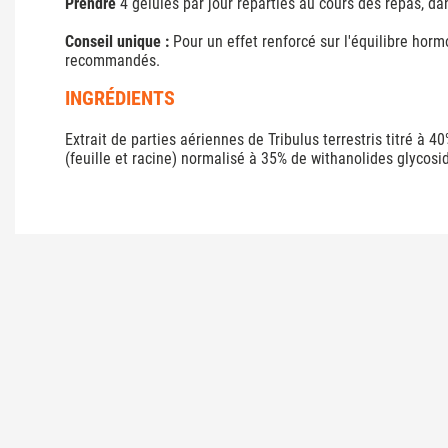
Prendre
4 gélules par jour réparties au cours des repas, da
Conseil unique :
Pour un effet renforcé sur l'équilibre horm
recommandés.
INGRÉDIENTS
Extrait de parties aériennes de Tribulus terrestris titré 
(feuille et racine) normalisé à 35% de withanolides glycosid