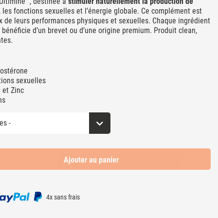
ltimine™, destinée à
stimuler naturellement la production de
o, les fonctions sexuelles et l’énergie globale. Ce complément est
 de leurs performances physiques et sexuelles. Chaque ingrédient
 bénéficie d’un brevet ou d’une origine premium. Produit clean,
tes.
tostérone
tions sexuelles
 et Zinc
ns
Ajouter au panier
4x sans frais