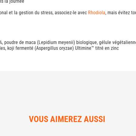
ns la journée
onal et la gestion du stress, associez-le avec
Rhodiola
, mais évitez t
à 40%, poudre de maca (Lepidium meyenii) biologique, gélule végétali
es, koji fermenté (Aspergillus oryzae) Ultimine™ titré en zinc
VOUS AIMEREZ AUSSI