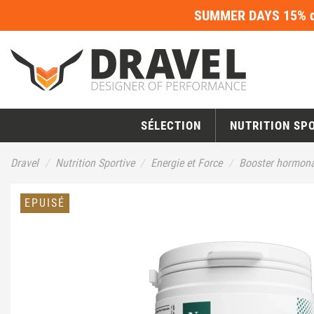
SUMMER DAYS 15% de
SÉLECTION
NUTRITION SP
Dravel
Nutrition Sportive
Energie et Force
Booster hormona
EPUISÉ