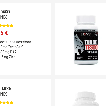
omaxx
ENIX
95 €
oste la testostérone
00mg TestoFen™
500mg DAA
0,5mg Zinc
o Luxe
ENIX