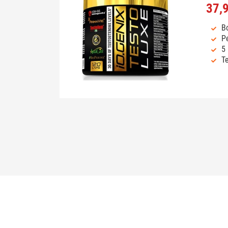
37,
Bo
P
5 
T