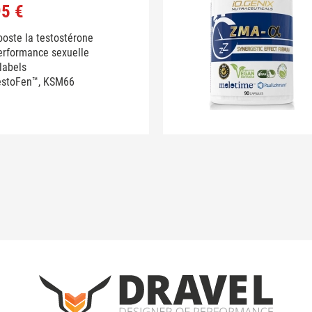
95 €
oste la testostérone
erformance sexuelle
labels
estoFen™, KSM66