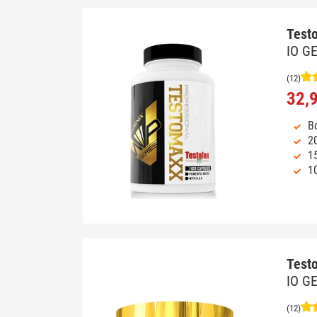
Test
IO G
(12)
32,
Bo
2
1
1
Test
IO G
(12)