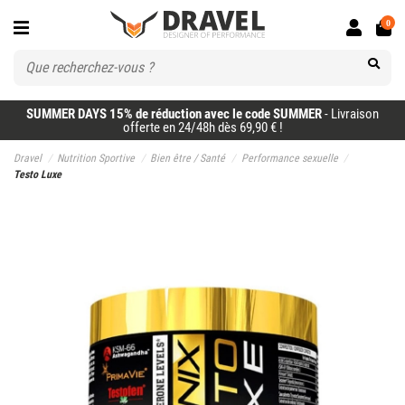
0
SUMMER DAYS 15% de réduction avec le code SUMMER
- Livraison
offerte en 24/48h dès 69,90 € !
Dravel
Nutrition Sportive
Bien être / Santé
Performance sexuelle
Testo Luxe