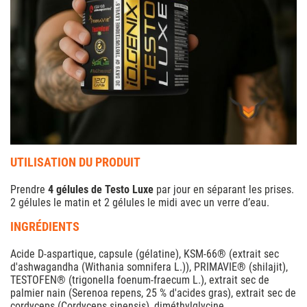
UTILISATION DU PRODUIT
Prendre
4 gélules de Testo Luxe
par jour en séparant les prises.
2 gélules le matin et 2 gélules le midi avec un verre d’eau.
INGRÉDIENTS
Acide D-aspartique, capsule (gélatine), KSM-66® (extrait sec
d'ashwagandha (Withania somnifera L.)), PRIMAVIE® (shilajit),
TESTOFEN® (trigonella foenum-fraecum L.), extrait sec de
palmier nain (Serenoa repens, 25 % d'acides gras), extrait sec de
cordyceps (Cordyceps sinensis), diméthylglycine,