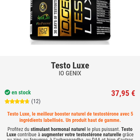
Testo Luxe
IO GENIX
37,95 €
en stock
(12)
Testo Luxe, le meilleur booster naturel de testostérone avec 5
ingrédients labellisés. Un produit haut de gamme.
Profitez du
stimulant hormonal naturel
le plus puissant.
Testo
Luxe
contribue à
augmenter votre testostérone naturelle
grâce
au zinc, au fenugrec, à l'ashwagandha, au DAA et bien d'autres