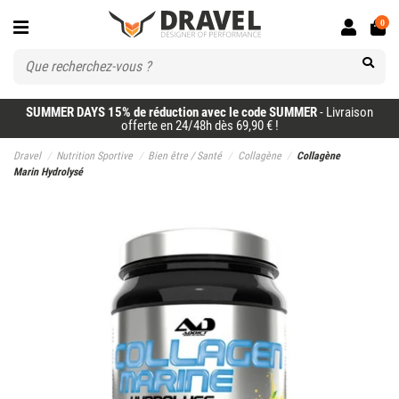
0
SUMMER DAYS 15% de réduction avec le code SUMMER
- Livraison
offerte en 24/48h dès 69,90 € !
Dravel
Nutrition Sportive
Bien être / Santé
Collagène
Collagène
Marin Hydrolysé