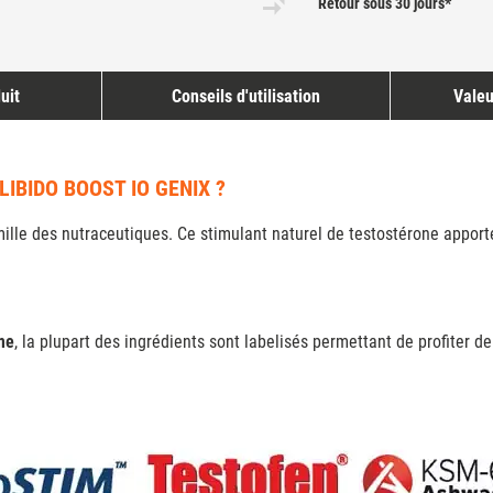
Retour sous 30 jours*
uit
Conseils d'utilisation
Valeu
IBIDO BOOST IO GENIX ?
lle des nutraceutiques. Ce stimulant naturel de testostérone apporte l
mme
, la plupart des ingrédients sont labelisés permettant de profiter d