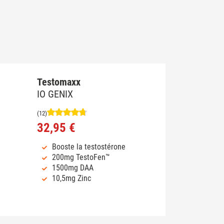
Testomaxx
IO GENIX
(12)
32,95 €
Booste la testostérone
200mg TestoFen™
1500mg DAA
10,5mg Zinc