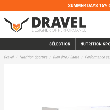
SUMMER DAYS 15% de
SÉLECTION
NUTRITION SP
Dravel
Nutrition Sportive
Bien être / Santé
Performance sex