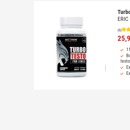
Turb
ERIC
(6)
25,
11
B
test
Ex
Ex