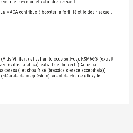
 énergie physique et votre désir sexuel.
 La MACA contribue à booster la fertilité et le désir sexuel.
(Vitis Vinifera) et safran (crocus sativus), KSM66® (extrait
rt (coffea arabica), extrait de thé vert ((Camellia
us cerasus) et chou frisé (brassica olerace accepthala)),
ant (stéarate de magnésium), agent de charge (dioxyde