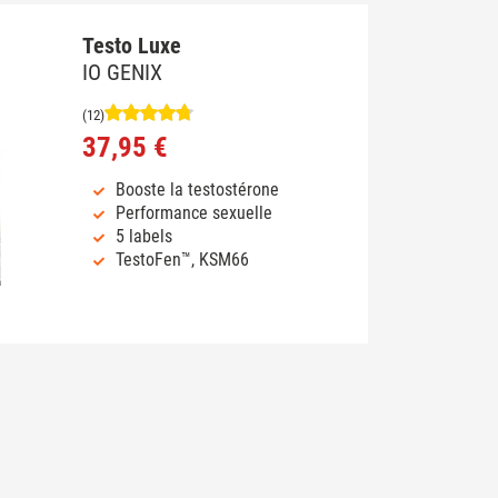
Testo Luxe
IO GENIX
(12)
37,95 €
Booste la testostérone
Performance sexuelle
5 labels
TestoFen™, KSM66