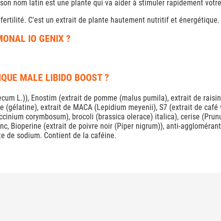
on nom latin est une plante qui va aider à stimuler rapidement votre
ertilité. C'est un extrait de plante hautement nutritif et énergétique.
ONAL IO GENIX ?
QUE MALE LIBIDO BOOST ?
um L.)), Enostim (extrait de pomme (malus pumila), extrait de raisin 
gélatine), extrait de MACA (Lepidium meyenii), S7 (extrait de café ve
ccinium corymbosum), brocoli (brassica olerace) italica), cerise (Prun
zinc, Bioperine (extrait de poivre noir (Piper nigrum)), anti-agglomér
te de sodium. Contient de la caféine.