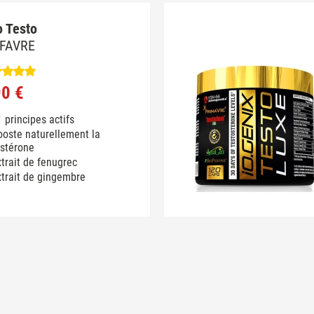
o Testo
 FAVRE
90 €
 principes actifs
ooste naturellement la
ostérone
trait de fenugrec
trait de gingembre