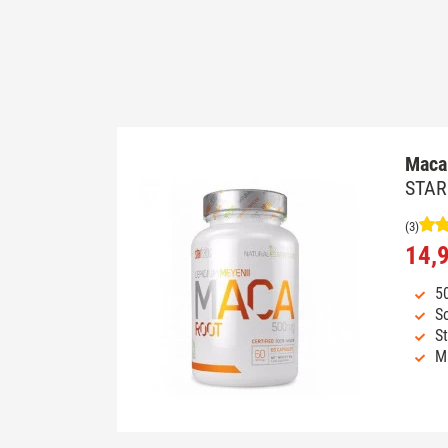
Maca
STAR
(3)
14,
5
So
St
M