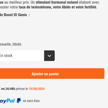
ue
au meilleur prix. Un
stimulant hormonal naturel
élaboré avec
ooster votre
taux de testostérone, votre libido et votre fertilité.
do Boost IO Genix :
uelle, libido.
Ajouter au panier
€ en 24/48h
prévue le
10/08/2026
4x sans frais