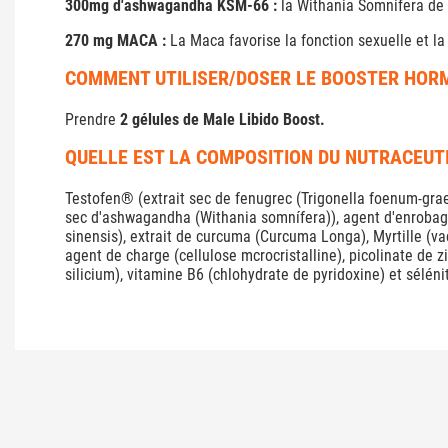
300mg d'ashwagandha KSM-66 :
la Withania Somnifera de s
270 mg MACA :
La Maca favorise la fonction sexuelle et la f
COMMENT UTILISER/DOSER LE BOOSTER HORM
Prendre
2 gélules de Male Libido Boost.
QUELLE EST LA COMPOSITION DU NUTRACEUTI
Testofen® (extrait sec de fenugrec (Trigonella foenum-graec
sec d'ashwagandha (Withania somnífera)), agent d'enrobage (
sinensis), extrait de curcuma (Curcuma Longa), Myrtille (va
agent de charge (cellulose mcrocristalline), picolinate de 
silicium), vitamine B6 (chlohydrate de pyridoxine) et séléni