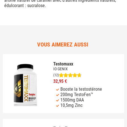
arôme naturel de caramel avec d'autres ingrédients naturels,
édulcorant : sucralose.
VOUS AIMEREZ AUSSI
Testomaxx
IO GENIX
(12)
32,95 €
Booste la testostérone
200mg TestoFen™
1500mg DAA
10,5mg Zinc