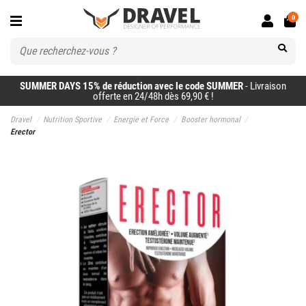
0
SUMMER DAYS 15% de réduction avec le code SUMMER
- Livraison
offerte en 24/48h dès 69,90 € !
Dravel
Nutrition Sportive
Energie et Force
Booster hormonal
Erector