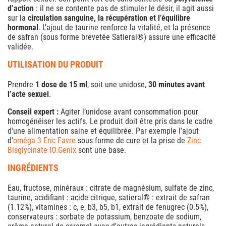
d’action
: il ne se contente pas de stimuler le désir, il agit aussi
sur la
circulation sanguine, la récupération et l’équilibre
hormonal
. L’ajout de taurine renforce la vitalité, et la présence
de safran (sous forme brevetée Satieral®) assure une efficacité
validée.
UTILISATION DU PRODUIT
Prendre
1 dose de 15 ml
, soit une unidose,
30 minutes avant
l’acte sexuel
.
Conseil expert :
Agiter l’unidose avant consommation pour
homogénéiser les actifs. Le produit doit être pris dans le cadre
d'une alimentation saine et équilibrée. Par exemple l'ajout
d'
oméga 3 Eric Favre
sous forme de cure et la prise de
Zinc
Bisglycinate IO.Genix
sont une base.
INGRÉDIENTS
Eau, fructose, minéraux : citrate de magnésium, sulfate de zinc,
taurine, acidifiant : acide citrique, satieral® : extrait de safran
(1.12%), vitamines : c, e, b3, b5, b1, extrait de fenugrec (0.5%),
conservateurs : sorbate de potassium, benzoate de sodium,