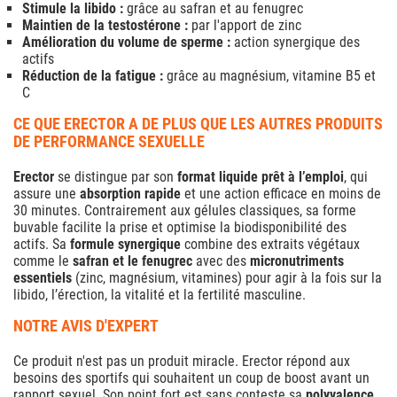
Stimule la libido :
grâce au safran et au fenugrec
Maintien de la testostérone :
par l'apport de zinc
Amélioration du volume de sperme :
action synergique des
actifs
Réduction de la fatigue :
grâce au magnésium, vitamine B5 et
C
CE QUE ERECTOR A DE PLUS QUE LES AUTRES PRODUITS
DE PERFORMANCE SEXUELLE
Erector
se distingue par son
format liquide prêt à l’emploi
, qui
assure une
absorption rapide
et une action efficace en moins de
30 minutes. Contrairement aux gélules classiques, sa forme
buvable facilite la prise et optimise la biodisponibilité des
actifs. Sa
formule synergique
combine des extraits végétaux
comme le
safran et le fenugrec
avec des
micronutriments
essentiels
(zinc, magnésium, vitamines) pour agir à la fois sur la
libido, l’érection, la vitalité et la fertilité masculine.
NOTRE AVIS D'EXPERT
Ce produit n'est pas un produit miracle. Erector répond aux
besoins des sportifs qui souhaitent un coup de boost avant un
rapport sexuel. Son point fort est sans conteste sa
polyvalence