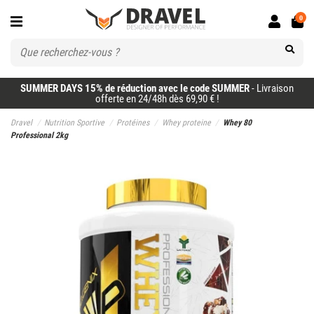
0
SUMMER DAYS 15% de réduction avec le code SUMMER
- Livraison
offerte en 24/48h dès 69,90 € !
Dravel
Nutrition Sportive
Protéines
Whey proteine
Whey 80
Professional 2kg