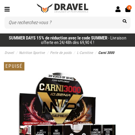
0
SUMMER DAYS 15% de réduction avec le code SUMMER
- Livraison
offerte en 24/48h dès 69,90 € !
Dravel
Nutrition Sportive
Perte de poids
L-Carnitine
Carni 3000
EPUISÉ