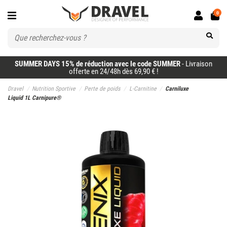
0
SUMMER DAYS 15% de réduction avec le code SUMMER
- Livraison
offerte en 24/48h dès 69,90 € !
Dravel
Nutrition Sportive
Perte de poids
L-Carnitine
Carniluxe
Liquid 1L Carnipure®