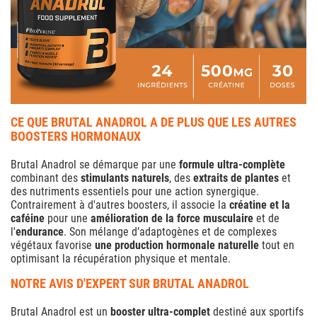
CE QUE BRUTAL ANADROL A DE PLUS QUE LES AUTRES
BOOSTERS HORMONAUX
Brutal Anadrol se démarque par une
formule ultra-complète
combinant des
stimulants naturels
, des
extraits de plantes
et
des nutriments essentiels pour une action synergique.
Contrairement à d'autres boosters, il associe la
créatine et la
caféine
pour une
amélioration de la force musculaire
et de
l'
endurance
. Son mélange d’adaptogènes et de complexes
végétaux favorise
une production hormonale naturelle
tout en
optimisant la récupération physique et mentale.
NOTRE AVIS D'EXPERT SUR BRUTAL ANADROL
Brutal Anadrol est un
booster ultra-complet
destiné aux sportifs