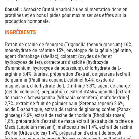
Conseil :
Associez Brutal Anadrol à une alimentation riche en
protéines et en bons lipides pour maximiser ses effets sur la
production hormonale.
INGRÉDIENTS
Extrait de graine de fenugrec (Trigonella foenum-graecum) 16%,
monohydrate de créatine 15%, enveloppe de la gélule [gélatine,
agent d'enrobage (shellac), colorant (oxydes de fer et
hydroxydes de fer), correcteurs d'acidité (hydroxyde
d'ammonium, hydroxyde de potassium), chlorhydrate de L-
arginine 8,4%, taurine, préparation d’extrait de guarana [extrait
de guarana (Paullinia cupana), caféine] 6,4%, oxyde de
magnésium, chlorhydrate de L-Ornithine 3,3%, agent de charge
(gel de cellulose), préparation d’extrait d'Ashwagandha [extrait
de racice d’Ashwagandha (Withania somnifera) maltodextrine]
2,7%, extrait de fruit de palmier nain (Serenoa repens) 2,6%,
acide D-aspartique, extrait de racine de ginseng coréen (Panax
ginseng) 2,6%, extrait de racine de rhodiola (Rhodiola rosea)
1,8%, préparation d’extrait de maca extrait [extraits de racine de
Maca (Lepidium meyenii), maltodextrine] 1,4%, extrait de racine
d'ortie (Urtica dioica) 1,4%, préparation d'extrait de brocoli
[extrait de germe de brocoli (Brassica oleracea), maltodextrine]