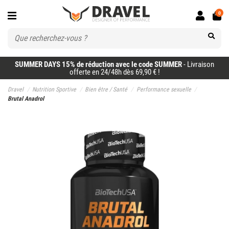
0
SUMMER DAYS 15% de réduction avec le code SUMMER
- Livraison
offerte en 24/48h dès 69,90 € !
Dravel
Nutrition Sportive
Bien être / Santé
Performance sexuelle
Brutal Anadrol