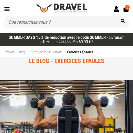
0
SUMMER DAYS 15% de réduction avec le code SUMMER
- Livraison
offerte en 24/48h dès 69,90 € !
Dravel
Blog
Exercice musculation
Exercices Epaules
EXERCICES EPAULES