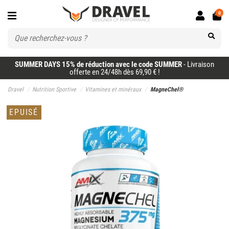
0
SUMMER DAYS 15% de réduction avec le code SUMMER
- Livraison
offerte en 24/48h dès 69,90 € !
Dravel
Nutrition Sportive
Vitamines et minéraux
MagneChel®
EPUISÉ