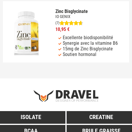
Zinc Bisglycinate
IO GENIX
(7)
10,95 €
Excellente biodisponibilité
Synergie avec la vitamine B6
15mg de Zinc Bisglycinate
Soutien hormonal
ISOLATE
CREATINE
BCAA
BRULE GRAISSE