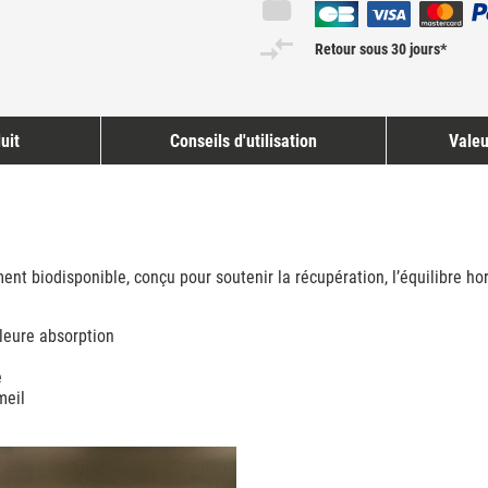
Retour sous 30 jours*
uit
Conseils d'utilisation
Valeu
 biodisponible, conçu pour soutenir la récupération, l’équilibre horm
leure absorption
e
meil