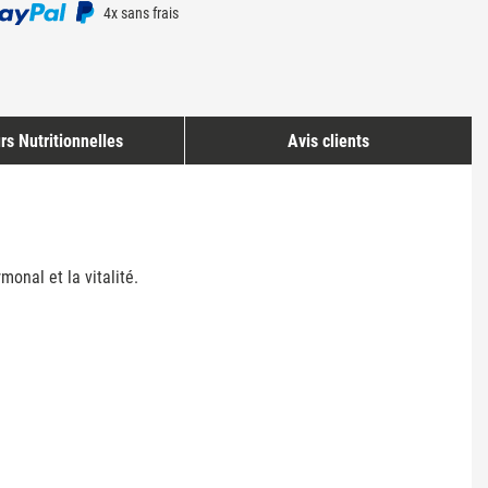
4x sans frais
rs Nutritionnelles
Avis clients
onal et la vitalité.