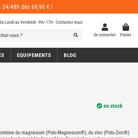
en 24/48h dès 69,90 € !
 du Lundi au Vendredi - 9H/ 17H -
Contactez nous
Se connecter
Panier
ES
EQUIPEMENTS
BLOG
en stock
ombine du magnésium (Pido-Magnesium®), du zinc (Pido-Zinc®)