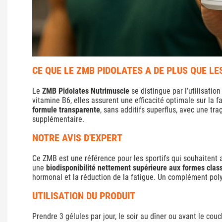
CE QUE LE ZMB PIDOLATES A DE PLUS QUE L
Le
ZMB Pidolates Nutrimuscle
se distingue par l’utilisat
vitamine B6, elles assurent une efficacité optimale sur la
formule transparente
, sans additifs superflus, avec une tr
supplémentaire.
NOTRE AVIS D'EXPERT
Ce ZMB est une référence pour les sportifs qui souhaitent 
une
biodisponibilité nettement supérieure aux formes clas
hormonal et la réduction de la fatigue. Un complément polyv
UTILISATION DU PRODUIT
Prendre 3 gélules par jour, le soir au dîner ou avant le cou