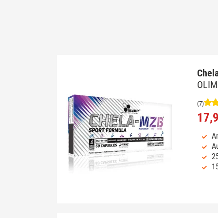
Chel
OLIM
(7)
17,
A
A
2
1