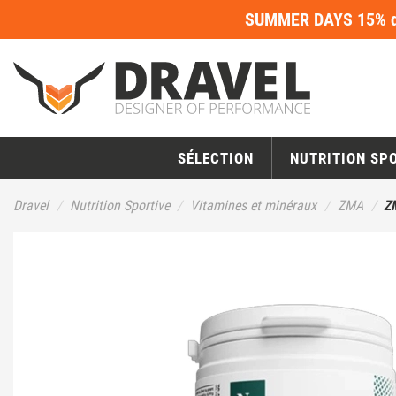
SUMMER DAYS 15% de
SÉLECTION
NUTRITION SP
Dravel
Nutrition Sportive
Vitamines et minéraux
ZMA
Z