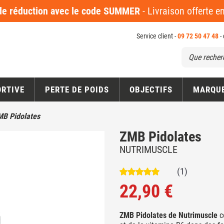
 réduction avec le code SUMMER
- Livraison offerte 
Service client -
09 72 50 47 48
-
ORTIVE
PERTE DE POIDS
OBJECTIFS
MARQU
MB Pidolates
ZMB Pidolates
NUTRIMUSCLE
(1)
22,90 €
ZMB Pidolates de Nutrimuscle
c