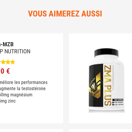
VOUS AIMEREZ AUSSI
a-MZB
P NUTRITION
90 €
méliore les performances
ugmente la testostérone
50mg magnésium
5mg zinc