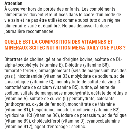
Attention
À conserver hors de portée des enfants. Les compléments
alimentaires doivent être utilisés dans le cadre d’un mode de
vie sain et ne pas être utilisés comme substituts d’un régime
alimentaire varié et équilibré. Ne pas dépasser la dose
journalière recommandée.
QUELLE EST LA COMPOSITION DES VITAMINES ET
MINÉRAUX SCITEC NUTRITION MEGA DAILY ONE PLUS ?
Bitartrate de choline, gélatine d’origine bovine, acétate de DL-
alpha-tocophéryle (vitamine E), D-biotine (vitamine B8),
fumarate ferreux, antiagglomérant (sels de magnésium d’acides
gras ), nicotinamide (vitamine B3), molybdate de sodium, acide
L-ascorbique (vitamine C), monohydrate de sulfate de zinc, D-
pantothénate de calcium (vitamine B5), rutine, sélénite de
sodium, sulfate de manganèse monohydraté, acétate de rétinyle
(vitamine A), sulfate de cuivre (II) pentahydraté, colorants
(anthocyanes, oxyde de fer noir), mononitrate de thiamine
(vitamine B1), hespéridine, inositol, riboflavine (vitamine B2),
pyridoxine HCI (vitamine B6), iodure de potassium, acide folique
(vitamine B9), cholécalciférol (vitamine D), cyanocobalamine
(vitamine B12), agent d’enrobage : shellac.