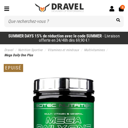
0
SUMMER DAYS 15% de réduction avec le code SUMMER
- Livraison
offerte en 24/48h dès 69,90 € !
Dravel
Nutrition Sportive
Vitamines et minéraux
Multivitamines
Mega Daily One Plus
EPUISÉ