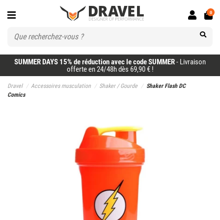
0
SUMMER DAYS 15% de réduction avec le code SUMMER
- Livraison
offerte en 24/48h dès 69,90 € !
Dravel
Accessoires musculation
Shaker / Gourde
Shaker Flash DC
Comics