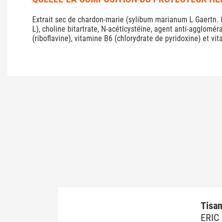
Extrait sec de chardon-marie (sylibum marianum L Gaertn. 8
L), choline bitartrate, N-acétlcystéine, agent anti-agglomé
(riboflavine), vitamine B6 (chlorydrate de pyridoxine) et vit
Tisan
ERIC