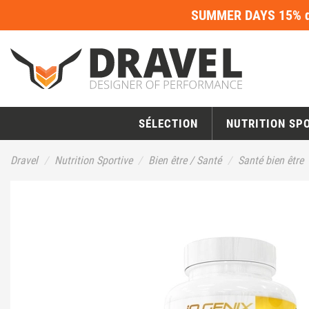
SUMMER DAYS 15% de
SÉLECTION
NUTRITION SP
Dravel
Nutrition Sportive
Bien être / Santé
Santé bien être