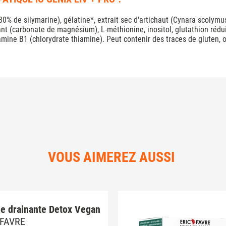
0% de silymarine), gélatine*, extrait sec d'artichaut (Cynara scolymu
rant (carbonate de magnésium), L-méthionine, inositol, glutathion rédu
amine B1 (chlorydrate thiamine). Peut contenir des traces de gluten, oe
VOUS AIMEREZ AUSSI
e drainante Detox Vegan
 FAVRE