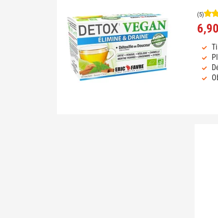
(5)
6,90
Ti
Pl
Dé
Ob