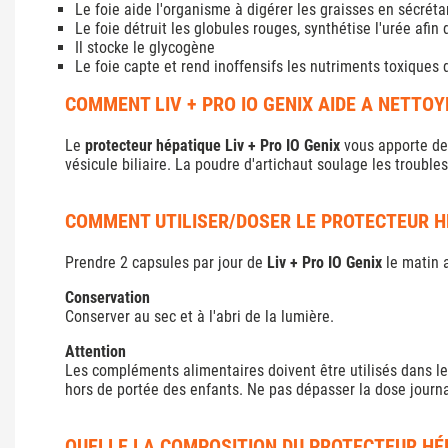
Le foie aide l'organisme à digérer les graisses en sécrétan
Le foie détruit les globules rouges, synthétise l'urée afin
Il stocke le glycogène
Le foie capte et rend inoffensifs les nutriments toxiques 
COMMENT LIV + PRO IO GENIX AIDE A NETTOY
Le
protecteur hépatique Liv + Pro IO Genix
vous apporte de l
vésicule biliaire. La poudre d'artichaut soulage les troubles
COMMENT UTILISER/DOSER LE PROTECTEUR HÉP
Prendre 2 capsules par jour de
Liv + Pro IO Genix
le matin 
Conservation
Conserver au sec et à l'abri de la lumière.
Attention
Les compléments alimentaires doivent être utilisés dans le
hors de portée des enfants. Ne pas dépasser la dose jour
QUELLE LA COMPOSITION DU PROTECTEUR HÉPA