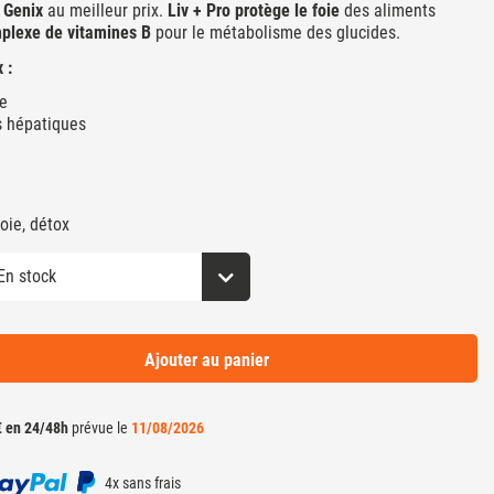
 Genix
au meilleur prix.
Liv + Pro
protège le foie
des aliments
plexe de vitamines B
pour le métabolisme des glucides.
x :
ue
s hépatiques
oie, détox
Ajouter au panier
€ en 24/48h
prévue le
11/08/2026
4x sans frais