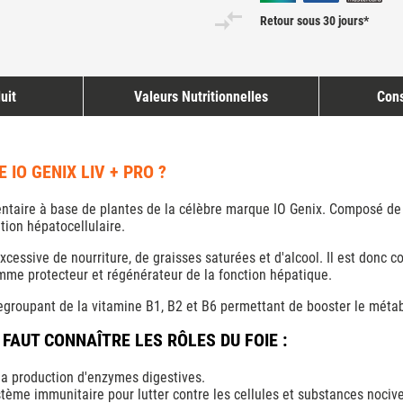
Retour sous 30 jours*
uit
Valeurs Nutritionnelles
Cons
IO GENIX LIV + PRO ?
taire à base de plantes de la célèbre marque
IO Genix
. Composé de 
tion hépatocellulaire.
essive de nourriture, de graisses saturées et d'alcool. Il est donc co
omme protecteur et régénérateur de la fonction hépatique.
egroupant de la vitamine B1, B2 et B6 permettant de booster le métab
 FAUT CONNAÎTRE LES RÔLES DU FOIE :
à la production d'enzymes digestives.
ystème immunitaire pour lutter contre les cellules et substances noci