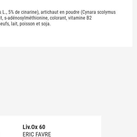
s L., 5% de cinarine), artichaut en poudre (Cynara scolymus
it, s-adénosylméthionine, colorant, vitamine B2
ufs, lait, poisson et soja.
Liv.Ox 60
ERIC FAVRE