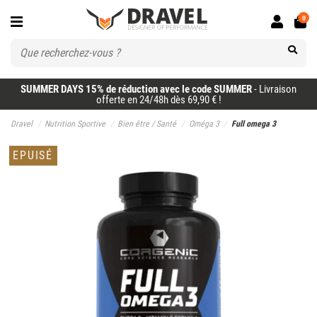
0
SUMMER DAYS 15% de réduction avec le code SUMMER
- Livraison
offerte en 24/48h dès 69,90 € !
Dravel
Nutrition Sportive
Bien être / Santé
Oméga 3
Full omega 3
EPUISÉ