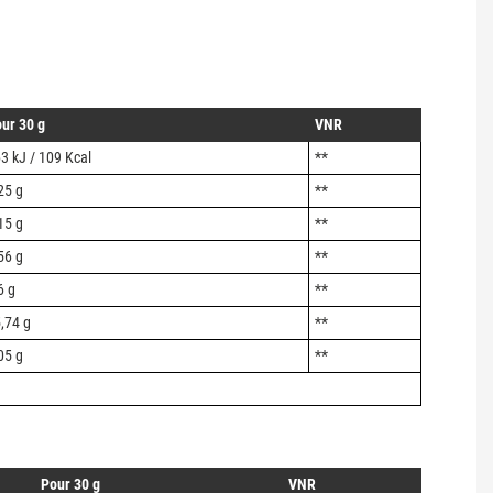
ur 30 g
VNR
3 kJ / 109 Kcal
**
25 g
**
15 g
**
56 g
**
6 g
**
,74 g
**
05 g
**
Pour 30 g
VNR