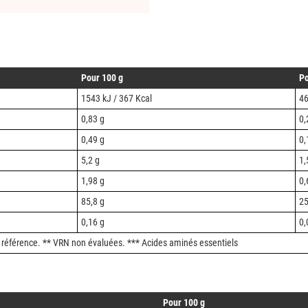
Pour 100 g
Po
1543 kJ / 367 Kcal
46
0,83 g
0,
0,49 g
0,
5,2 g
1,
1,98 g
0,
85,8 g
25
0,16 g
0,
 référence. ** VRN non évaluées. *** Acides aminés essentiels
Pour 100 g