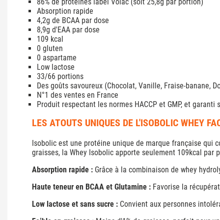
86% de protéines label Volac (soit 25,8g par portion)
Absorption rapide
4,2g de BCAA par dose
8,9g d'EAA par dose
109 kcal
0 gluten
0 aspartame
Low lactose
33/66 portions
Des goûts savoureux (Chocolat, Vanille, Fraise-banane, Do
N°1 des ventes en France
Produit respectant les normes HACCP et GMP, et garanti 
LES ATOUTS UNIQUES DE L'ISOBOLIC WHEY F
Isobolic est une protéine unique de marque française qui co
graisses, la Whey Isobolic apporte seulement 109kcal par po
Absorption rapide :
Grâce à la combinaison de whey hydrolys
Haute teneur en BCAA et Glutamine :
Favorise la récupérat
Low lactose et sans sucre :
Convient aux personnes intoléran