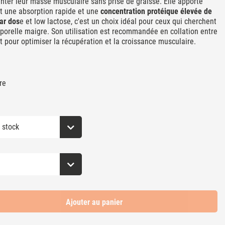
nter leur masse musculaire sans prise de graisse. Elle apporte
nt une absorption rapide et une
concentration protéique élevée de
ar dos
e et low lactose, c'est un choix idéal pour ceux qui cherchent
porelle maigre. Son utilisation est recommandée en collation entre
t pour optimiser la récupération et la croissance musculaire.
re
Ajouter au panier