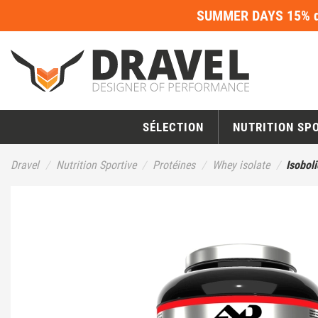
SUMMER DAYS 15% de
SÉLECTION
NUTRITION SP
Dravel
Nutrition Sportive
Protéines
Whey isolate
Isobol