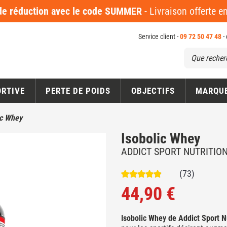
 réduction avec le code SUMMER
- Livraison offerte 
Service client -
09 72 50 47 48
-
ORTIVE
PERTE DE POIDS
OBJECTIFS
MARQU
ic Whey
Isobolic Whey
ADDICT SPORT NUTRITIO
(73)
44,90 €
Isobolic Whey de Addict Sport N