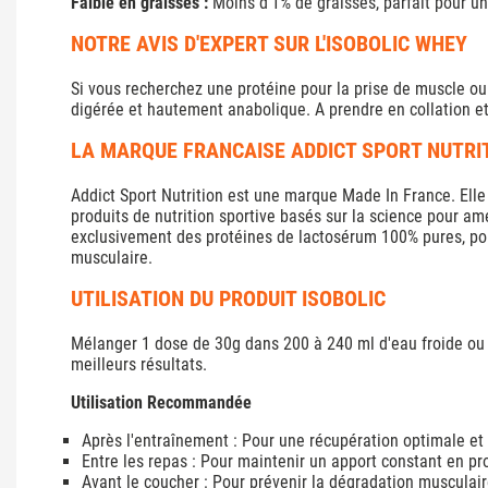
Faible en graisses :
Moins d'1% de graisses, parfait pour u
NOTRE AVIS D'EXPERT SUR L'ISOBOLIC WHEY
Si vous recherchez une protéine pour la prise de muscle ou
digérée et hautement anabolique. A prendre en collation et
LA MARQUE FRANCAISE ADDICT SPORT NUTRI
Addict Sport Nutrition est une marque Made In France. Elle 
produits de nutrition sportive basés sur la science pour a
exclusivement des protéines de lactosérum 100% pures, pour 
musculaire.
UTILISATION DU PRODUIT ISOBOLIC
Mélanger 1 dose de 30g dans 200 à 240 ml d'eau froide ou 
meilleurs résultats.
Utilisation Recommandée
Après l'entraînement : Pour une récupération optimale et
Entre les repas : Pour maintenir un apport constant en pr
Avant le coucher : Pour prévenir la dégradation musculai