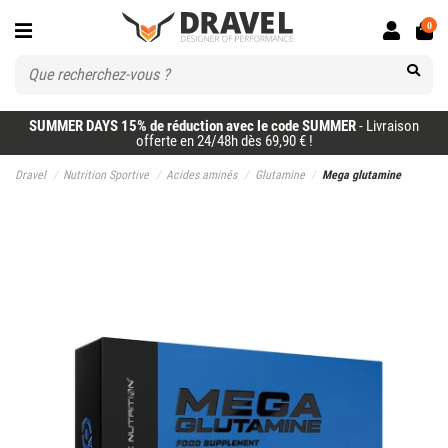
0
SUMMER DAYS 15% de réduction avec le code SUMMER
- Livraison
offerte en 24/48h dès 69,90 € !
Dravel
Nutrition Sportive
Acides aminés
Glutamine
Mega glutamine