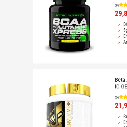
(9)
29,
B
5
En
Am
Beta 
IO G
(5)
21,
Ré
E