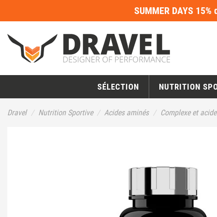
SUMMER DAYS 15% de
SÉLECTION
NUTRITION SP
Dravel
Nutrition Sportive
Acides aminés
Complexe et acid