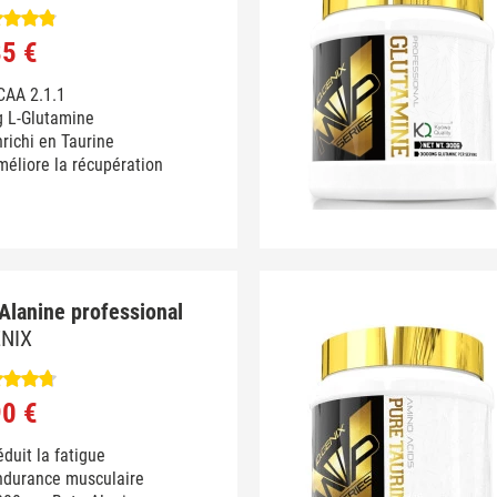
85 €
CAA 2.1.1
g L-Glutamine
richi en Taurine
éliore la récupération
Alanine professional
ENIX
90 €
duit la fatigue
ndurance musculaire