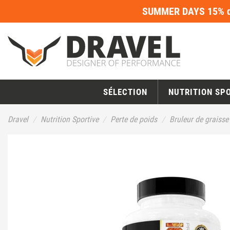
SUMMER DAYS 15% de
SÉLECTION
NUTRITION SP
Dravel
Nutrition Sportive
Perte de poids
Bruleur de graisse 