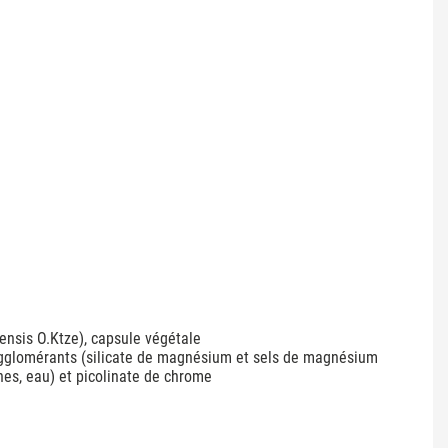
nensis O.Ktze), capsule végétale
iagglomérants (silicate de magnésium et sels de magnésium
es, eau) et picolinate de chrome