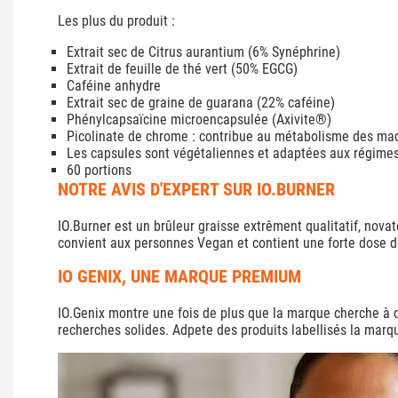
Les plus du produit :
Extrait sec de Citrus aurantium (6% Synéphrine)
Extrait de feuille de thé vert (50% EGCG)
Caféine anhydre
Extrait sec de graine de guarana (22% caféine)
Phénylcapsaïcine microencapsulée (Axivite®)
Picolinate de chrome : contribue au métabolisme des ma
Les capsules sont végétaliennes et adaptées aux régimes
60 portions
NOTRE AVIS D'EXPERT SUR IO.BURNER
IO.Burner est un brûleur graisse extrêment qualitatif, nov
convient aux personnes Vegan et contient une forte dose d
IO GENIX, UNE MARQUE PREMIUM
IO.Genix montre une fois de plus que la marque cherche à 
recherches solides. Adpete des produits labellisés la marqu