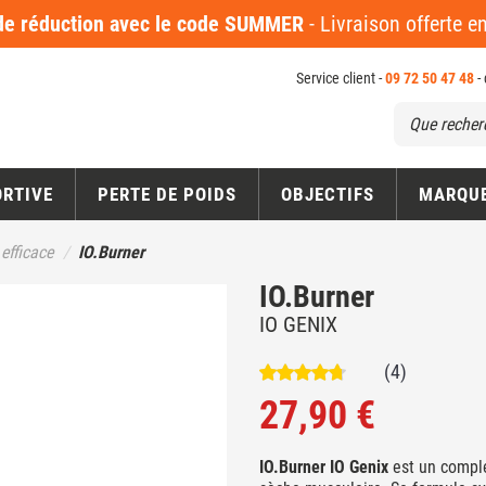
 réduction avec le code SUMMER
- Livraison offerte 
Service client -
09 72 50 47 48
-
ORTIVE
PERTE DE POIDS
OBJECTIFS
MARQU
efficace
IO.Burner
IO.Burner
IO GENIX
(4)
27,90 €
IO.Burner IO Genix
est un complé