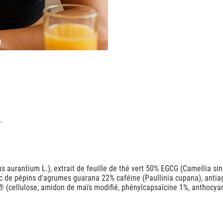
.
us aurantium L.), extrait de feuille de thé vert 50% EGCG (Camellia si
sec de pépins d'agrumes guarana 22% caféine (Paullinia cupana), ant
 (cellulose, amidon de maïs modifié, phénylcapsaïcine 1%, anthocyan