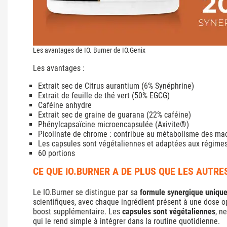
Les avantages de IO. Burner de IO.Genix
Les avantages :
Extrait sec de Citrus aurantium (6% Synéphrine)
Extrait de feuille de thé vert (50% EGCG)
Caféine anhydre
Extrait sec de graine de guarana (22% caféine)
Phénylcapsaïcine microencapsulée (Axivite®)
Picolinate de chrome : contribue au métabolisme des ma
Les capsules sont végétaliennes et adaptées aux régimes
60 portions
CE QUE IO.BURNER A DE PLUS QUE LES AUTRE
Le IO.Burner se distingue par sa
formule synergique uniqu
scientifiques, avec chaque ingrédient présent à une dose o
boost supplémentaire. Les
capsules sont végétaliennes
, n
qui le rend simple à intégrer dans la routine quotidienne.