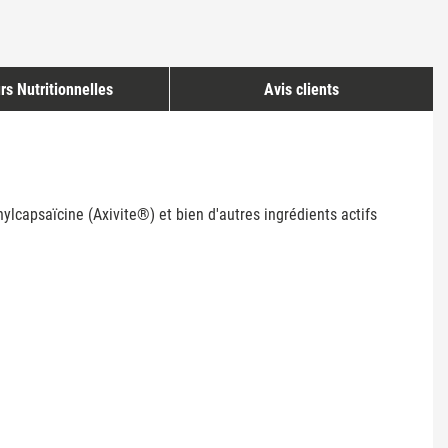
rs Nutritionnelles
Avis clients
ylcapsaïcine (Axivite®) et bien d'autres ingrédients actifs