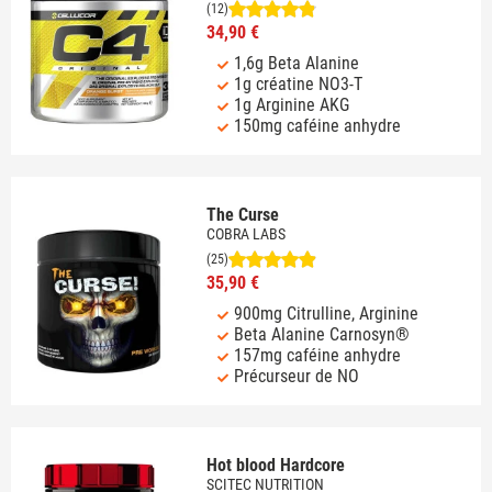
(12)
34,90 €
1,6g Beta Alanine
1g créatine NO3-T
1g Arginine AKG
150mg caféine anhydre
The Curse
COBRA LABS
(25)
35,90 €
900mg Citrulline, Arginine
Beta Alanine Carnosyn®
157mg caféine anhydre
Précurseur de NO
Hot blood Hardcore
SCITEC NUTRITION