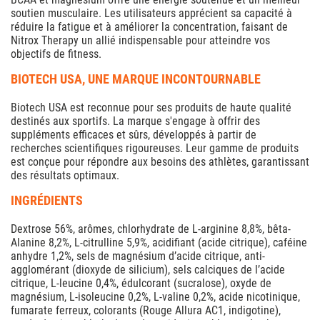
soutien musculaire. Les utilisateurs apprécient sa capacité à
réduire la fatigue et à améliorer la concentration, faisant de
Nitrox Therapy un allié indispensable pour atteindre vos
objectifs de fitness.
BIOTECH USA, UNE MARQUE INCONTOURNABLE
Biotech USA est reconnue pour ses produits de haute qualité
destinés aux sportifs. La marque s'engage à offrir des
suppléments efficaces et sûrs, développés à partir de
recherches scientifiques rigoureuses. Leur gamme de produits
est conçue pour répondre aux besoins des athlètes, garantissant
des résultats optimaux.
INGRÉDIENTS
Dextrose 56%, arômes, chlorhydrate de L-arginine 8,8%, bêta-
Alanine 8,2%, L-citrulline 5,9%, acidifiant (acide citrique), caféine
anhydre 1,2%, sels de magnésium d’acide citrique, anti-
agglomérant (dioxyde de silicium), sels calciques de l’acide
citrique, L-leucine 0,4%, édulcorant (sucralose), oxyde de
magnésium, L-isoleucine 0,2%, L-valine 0,2%, acide nicotinique,
fumarate ferreux, colorants (Rouge Allura AC1, indigotine),