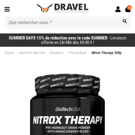
0
SUMMER DAYS 15% de réduction avec le code SUMMER
- Livraison
offerte en 24/48h dès 69,90 € !
Dravel
Nutrition Sportive
Boosters
Pre-workout
Nitrox Therapy 340g