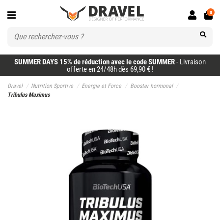
0
SUMMER DAYS 15% de réduction avec le code SUMMER
- Livraison
offerte en 24/48h dès 69,90 € !
Dravel
Nutrition Sportive
Energie et Force
Booster hormonal
Tribulus Maximus