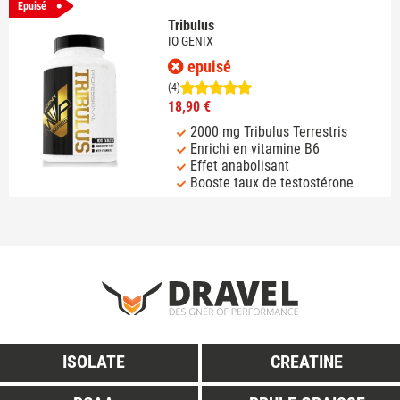
Epuisé
Tribulus
IO GENIX
epuisé
(4)
18,90 €
2000 mg Tribulus Terrestris
Enrichi en vitamine B6
Effet anabolisant
Booste taux de testostérone
ISOLATE
CREATINE