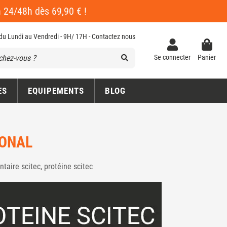
en 24/48h dès 69,90 € !
 du Lundi au Vendredi - 9H/ 17H -
Contactez nous
Se connecter
Panier
ES
EQUIPEMENTS
BLOG
IONAL
ntaire scitec, protéine scitec