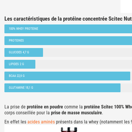
Les caractéristiques de la protéine concentrée Scitec Nut
100% WHEY PROTEINE
PROTEINES
GLUCIDES 4,7 G
LIPIDES 2 G
BCAA 22,9 G
GLUTAMINE 18,1 G
La prise de
protéine en poudre
comme la
protéine Scitec 100% Whe
corps conseillée pour la
prise de masse musculaire
.
En effet les
acides aminés
présents dans la whey (notamment les 9