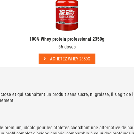
100% Whey protein professional 2350g
66 doses
ACHETEZ WHEY 2350G
ctose et qui souhaitent un produit sans sucre, ni graisse, il s'agit de 
înement.
e premium, idéale pour les athlètes cherchant une alternative de hau
re un profil complet d’acides aminés, comparable à celui des protéines 