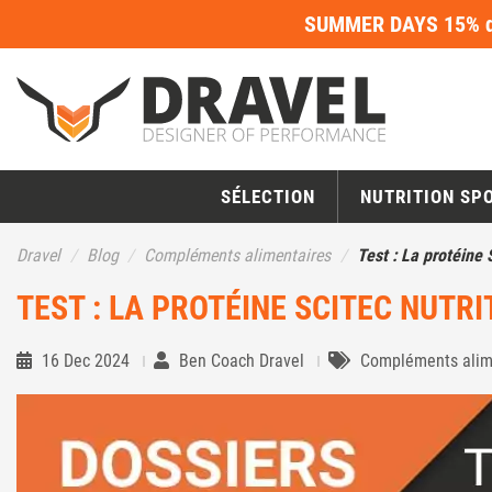
SUMMER DAYS 15% de
SÉLECTION
NUTRITION SP
Dravel
Blog
Compléments alimentaires
Test : La protéine
TEST : LA PROTÉINE SCITEC NUTR
16 Dec 2024
Ben Coach Dravel
Compléments alim