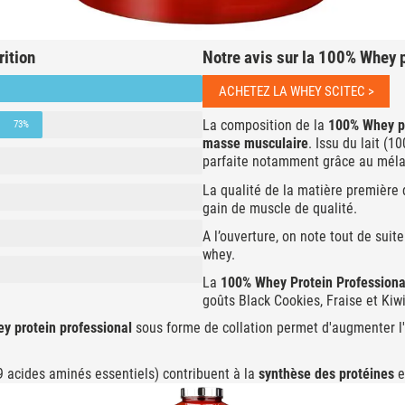
rition
Notre avis sur la 100% Whey p
ACHETEZ LA WHEY SCITEC >
La composition de la
100% Whey pr
73%
masse musculaire
. Issu du lait (
parfaite notamment grâce au méla
La qualité de la matière première
gain de muscle de qualité.
A l’ouverture, on note tout de suit
whey.
La
100% Whey Protein Professiona
goûts Black Cookies, Fraise et Ki
y protein professional
sous forme de collation permet d'augmenter l'
 acides aminés essentiels) contribuent à la
synthèse des protéines
e