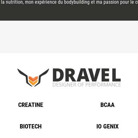
la nutrition, mon expérience du bodybuilding et ma passion pour le cu
CREATINE
BCAA
BIOTECH
IO GENIX