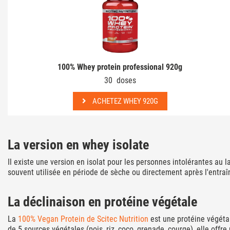
100% Whey protein professional 920g
30 doses
ACHETEZ WHEY 920G
La version en whey isolate
Il existe une version en isolat pour les personnes intolérantes au la
souvent utilisée en période de sèche ou directement après l'entra
La déclinaison en protéine végétale
La
100% Vegan Protein de Scitec Nutrition
est une protéine végétal
de 5 sources végétales (pois, riz, coco, grenade, courge), elle off