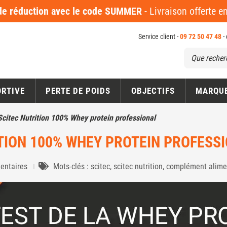
 réduction avec le code SUMMER
- Livraison offerte 
Service client -
09 72 50 47 48
-
ORTIVE
PERTE DE POIDS
OBJECTIFS
MARQU
 Scitec Nutrition 100% Whey protein professional
ITION 100% WHEY PROTEIN PROFESS
entaires
Mots-clés : scitec, scitec nutrition, complément alime