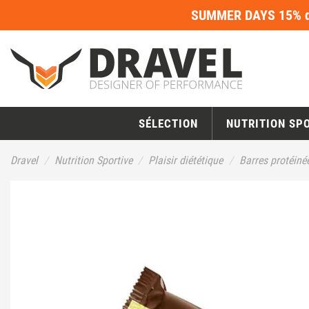
SUMMER DAYS 15% de
SÉLECTION
NUTRITION SP
Dravel
Nutrition Sportive
Plaisir diététique
Barres protéiné