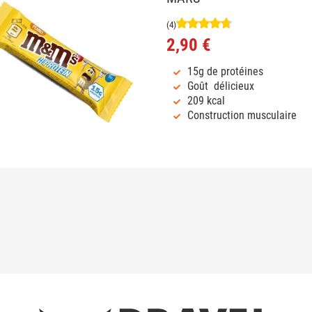
(4)
2,90 €
15g de protéines
Goût délicieux
209 kcal
Construction musculaire