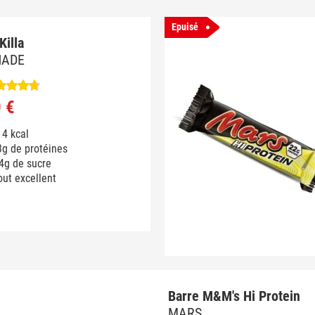
Epuisé
Killa
NADE
 €
4 kcal
3g de protéines
4g de sucre
ut excellent
Barre M&M's Hi Protein
MARS