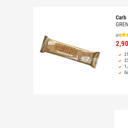
Carb 
GRE
(67)
2,90
21
2
1,
Go